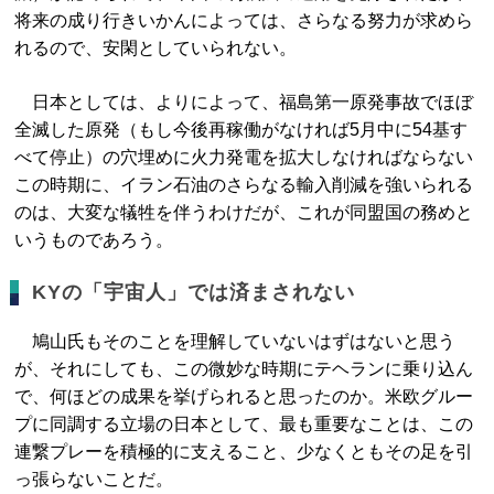
将来の成り行きいかんによっては、さらなる努力が求めら
れるので、安閑としていられない。
日本としては、よりによって、福島第一原発事故でほぼ
全滅した原発（もし今後再稼働がなければ5月中に54基す
べて停止）の穴埋めに火力発電を拡大しなければならない
この時期に、イラン石油のさらなる輸入削減を強いられる
のは、大変な犠牲を伴うわけだが、これが同盟国の務めと
いうものであろう。
KYの「宇宙人」では済まされない
鳩山氏もそのことを理解していないはずはないと思う
が、それにしても、この微妙な時期にテヘランに乗り込ん
で、何ほどの成果を挙げられると思ったのか。米欧グルー
プに同調する立場の日本として、最も重要なことは、この
連繋プレーを積極的に支えること、少なくともその足を引
っ張らないことだ。