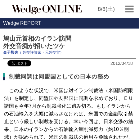
8/8(土)
Wedge REPORT
鳩山元首相のイラン訪問
外交音痴が招いたツケ
金子熊夫
（ 外交評論家・元外交官）
2012/04/18
制裁同調は同盟国としての日本の務め
このような状況で、米国は対イラン制裁法（米国防権限
法）を制定し、同盟国や友邦国に同調を求めており、ＥＵ
諸国も今年7月から制裁強化に踏み切る。もしイランから
の石油輸入を大幅に減らさなければ、米国での金融取引禁
止という厳しい制裁を受ける。幸い今回は、日米交渉の結
果、日本のイランからの石油輸入量削減努力（約10％削
減）が認められて、米国の制裁法の適用を免除されたが、