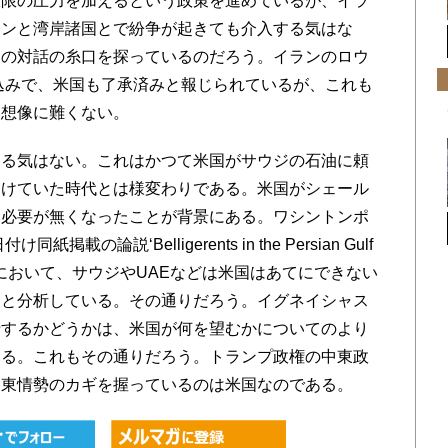
大限の圧力を加えるという政策を進めているが、イラ
ランと湾岸諸国とで紛争が起きても介入する気はな
との対話の糸口を探っているのだろう。イランのロウ
見込みで、米国も了承済みと報じられているが、これも
は想像に難くない。
る気はない。これはかつて米国がサウジの石油に頼
受けていた時代とは様変わりである。米国がシェール
る必要が無くなったことが背景にある。ワシントンポ
の論説‘Belligerents in the Persian Gulf
 diplomacy’において、サウジやUAEなどは米国はあてにできない
、と分析している。その通りだろう。イグネイシャス
捗するかどうかは、米国が何を望むかについてのより
いる。これもその通りだろう。トランプ政権の中東政
中東情勢のカギを握っているのは米国なのである。