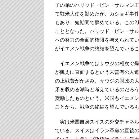
子の弟のハリッド・ビン・サルマン
て駐米大使を勤めたが、カショギ事
もあり、短期間で辞めている。この2
こととなった。ハリッド・ビン・サ
への努力の全面的権限を与えられて
がイエメン戦争の終結を望んでいる
イエメン戦争ではサウジの相次ぐ爆撃
が飢えに直面するという未曽有の人
の上戦費がかさみ、サウジの財政の
矛を収める潮時と考えているのだろ
奨励したものという。米国もイエメ
ことから、戦争の終結を望んでいる
実は米国自身スイスの外交チャネル
ている。スイスはイラン革命の直後の