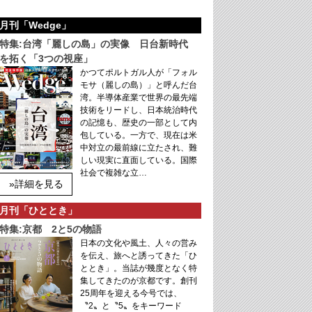
月刊「Wedge」
特集:台湾「麗しの島」の実像 日台新時代
を拓く「3つの視座」
かつてポルトガル人が「フォル
モサ（麗しの島）」と呼んだ台
湾。半導体産業で世界の最先端
技術をリードし、日本統治時代
の記憶も、歴史の一部として内
包している。一方で、現在は米
中対立の最前線に立たされ、難
しい現実に直面している。国際
社会で複雑な立…
»詳細を見る
月刊「ひととき」
特集:京都 2と5の物語
日本の文化や風土、人々の営み
を伝え、旅へと誘ってきた「ひ
ととき」。当誌が幾度となく特
集してきたのが京都です。創刊
25周年を迎える今号では、
〝2〟と〝5〟をキーワード