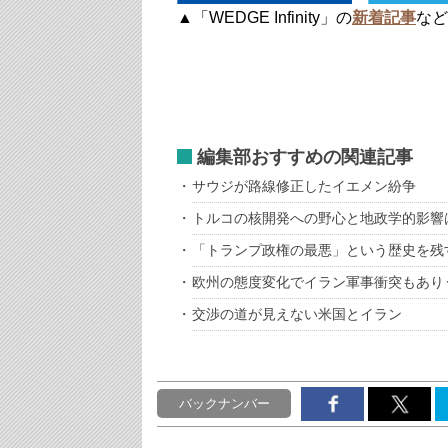
▲「WEDGE Infinity」の
新着記事
など
編集部おすすめの関連記事
サウジが路線修正したイエメン紛争
トルコの核開発への野心と地政学的影響
「トランプ政権の最悪」という歴史を残
欧州の態度変化でイラン軍事衝突もあり
交渉の道が見えない米国とイラン
バックナンバー