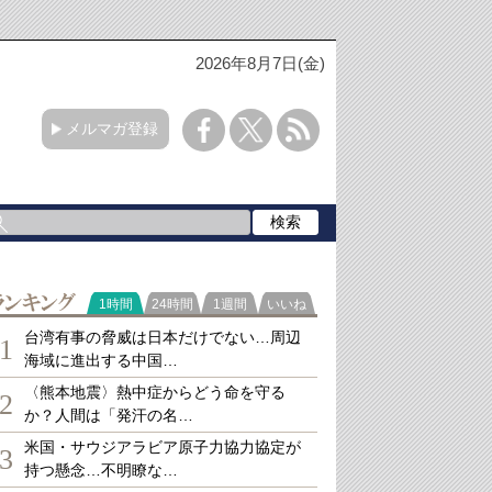
2026年8月7日(金)
メルマガ登録
ランキング
1時間
24時間
1週間
いいね
台湾有事の脅威は日本だけでない…周辺
1
海域に進出する中国…
〈熊本地震〉熱中症からどう命を守る
2
か？人間は「発汗の名…
米国・サウジアラビア原子力協力協定が
3
持つ懸念…不明瞭な…