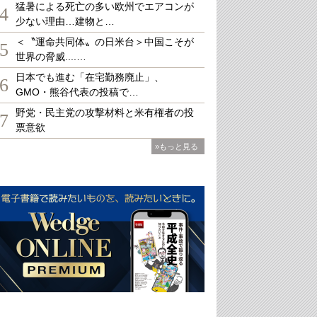
猛暑による死亡の多い欧州でエアコンが
4
少ない理由…建物と…
＜〝運命共同体〟の日米台＞中国こそが
5
世界の脅威....…
日本でも進む「在宅勤務廃止」、
6
GMO・熊谷代表の投稿で…
野党・民主党の攻撃材料と米有権者の投
7
票意欲
»もっと見る