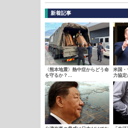
新着記事
〈熊本地震〉熱中症からどう命
米国・
を守るか？…
力協定