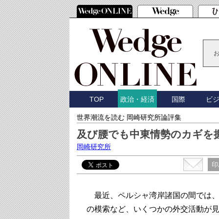
TOP
国際
ビ
政治・経済
世界潮流を読む 岡崎研究所論評集
及び腰でも中東情勢のカギを
岡崎研究所
印
最近、ペルシャ湾岸諸国の間では、
の模索など、いくつかの外交活動が