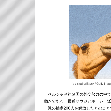
（by-studio
/iStock / Getty Ima
ペルシャ湾岸諸国の外交努力の中で
動きである。最近サウジとホーシー
ー派の捕虜200人を解放したとのこ