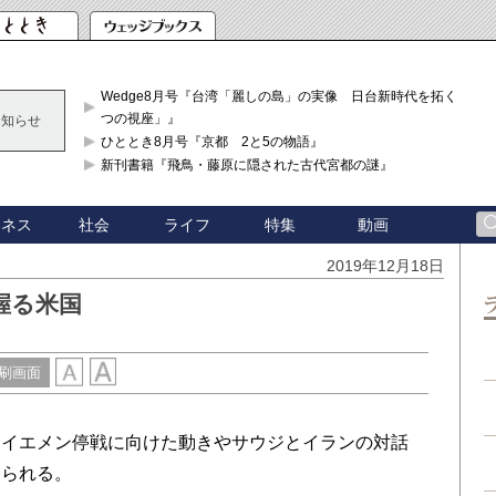
Wedge8月号『台湾「麗しの島」の実像 日台新時代を拓く「3
つの視座」』
お知らせ
ひととき8月号『京都 2と5の物語』
新刊書籍『飛鳥・藤原に隠された古代宮都の謎』
ジネス
社会
ライフ
特集
動画
2019年12月18日
握る米国
刷画面
イエメン停戦に向けた動きやサウジとイランの対話
見られる。