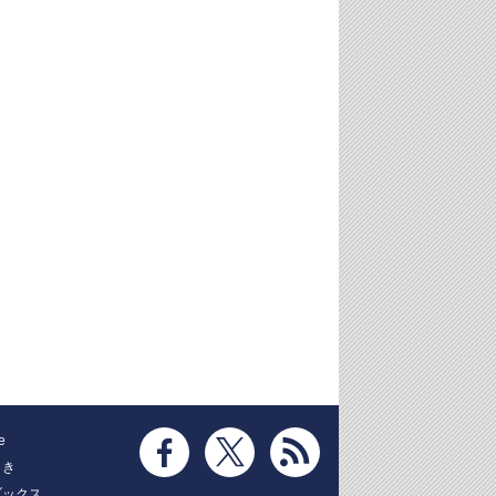
e
とき
ブックス