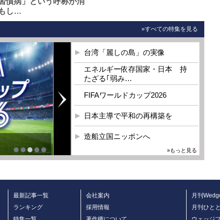
習慣病」という呼称が消
もし…
»すべての特集を見る
台湾「麗しの島」の実像
エネルギー依存国家・日本 持
たざる｢弱み…
FIFAワールドカップ2026
日本主導で平和の再構築を
造船立国ニッポンへ
»もっと見る
最新記事一覧
会社案内
月刊Wedg
ランキング
採用情報
月刊ひと
特集一覧
著作権について
ウェッジ