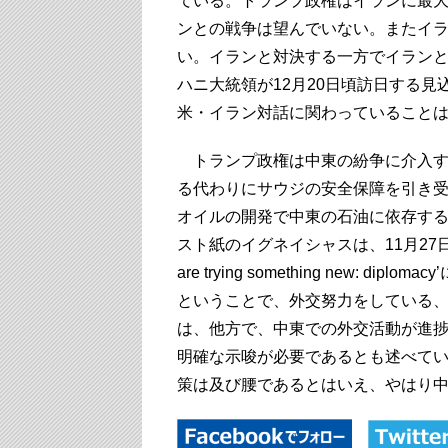
ている。トランプ政権はイランに最
ンとの戦争は望んでいない。またイ
い。イランと対決する一方でイラン
ハニ大統領が12月20日頃訪日する
米・イラン対話に関わっていること
トランプ政権は中東の紛争に介入す
る代わりにサウジの安全保障を引き
オイルの開発で中東の石油に依存す
スト紙のイグネイシャスは、11月27日付け同紙掲載
are trying something new:
ということで、外交努力をしている
は、他方で、中東での外交活動が進
明確な示唆が必要であるとも述べて
策は及び腰であるとはいえ、やはり