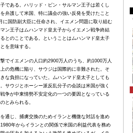
王子である。ハリッド・ビン・サルマン王子は若くし
件を弁護して米国、特に議会の強い反発を受けたこと
月に国防副大臣に任命され、イエメン問題に取り組む
ルマン王子はムハンマド皇太子からイエメン戦争終結
いるとのことである。ということはムハンマド皇太子
ことを意味する。
でイエメンの人口約2900万人のうち、約1000万人
道上の危機に陥り、サウジは国際的に非難された。そ
大きな負担になっていた。ムハンマド皇太子としても
う。サウジとホーシー派反乱分子の会談は米国が強く
ン戦争が中東情勢不安定化の一つの要因となっている
ものとみられる。
を通じ、捕虜交換のためイランと機微な対話を進め
1980年からイランとの関係で米国の利益代表を務め