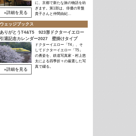
に、京都で新たな旅の物語を紡
ぎます。第1部は、俳優の常盤
»詳細を見る
貴子さんと仲間由紀…
ウェッジブックス
ありがとうT4&T5 923形ドクターイエロー
引退記念カレンダー2027 壁掛けタイプ
ドクターイエロー「T4」、そ
してドクターイエロー「T5」
の勇姿を、鉄道写真家・村上悠
太による四季折々の厳選した写
真で綴る。
»詳細を見る