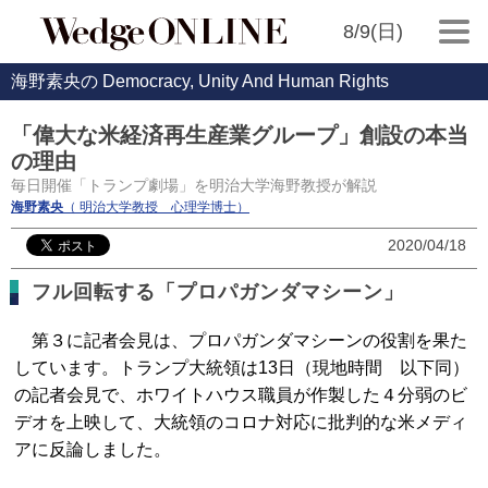
8/9(日)
海野素央の Democracy, Unity And Human Rights
「偉大な米経済再生産業グループ」創設の本当
の理由
毎日開催「トランプ劇場」を明治大学海野教授が解説
海野素央
（ 明治大学教授 心理学博士）
2020/04/18
フル回転する「プロパガンダマシーン」
第３に記者会見は、プロパガンダマシーンの役割を果た
しています。トランプ大統領は13日（現地時間 以下同）
の記者会見で、ホワイトハウス職員が作製した４分弱のビ
デオを上映して、大統領のコロナ対応に批判的な米メディ
アに反論しました。