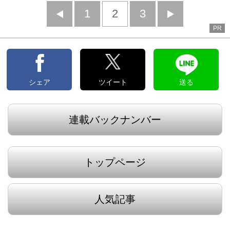
前
1
2
3
次
PR
へ
へ
シェア
ツイート
送る
連載バックナンバー
トップページ
人気記事