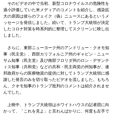
そのビデオの中で当初、新型コロナウイルスの危険性を
過小評価していた米メディアのコメントを紹介し、感染拡
大の原因は彼らのフェイク（偽）ニュースにあるというメ
ッセージを発信しました。続いて、トランプ大統領が決定
したコロナ対策を時系列的に整理してスクリーンに映し出
しました。
さらに、東部ニューヨーク州のアンドリュー・クオモ知
事（民主党）、西部カリフォルニア州のギャビン・ニュー
サム知事（民主党）及び南部フロリダ州のロン・デサンテ
ィス知事（共和党）などの共和・民主両党の州知事が、連
邦政府からの医療物資の提供に対してトランプ大統領に感
謝した発言のみを切り取ったビデオを流しました。もちろ
ん、クオモ知事のトランプ批判のコメントは紹介されませ
んでした。
上映中、トランプ大統領はホワイトハウスの記者団に向
かって、「これを見よ」と言わんばかりに、何度も左手で