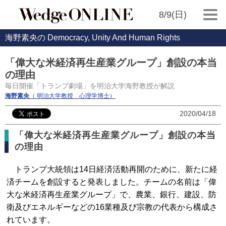
8/9(日)
海野素央の Democracy, Unity And Human Rights
「偉大な米経済再生産業グループ」創設の本当
の理由
毎日開催「トランプ劇場」を明治大学海野教授が解説
海野素央
（ 明治大学教授 心理学博士）
2020/04/18
「偉大な米経済再生産業グループ」創設の本当
の理由
トランプ大統領は14日経済活動再開のために、新たに経
済チームを創設すると発表しました。チームの名前は「偉
大な米経済再生産業グループ」で、農業、銀行、建設、防
衛及びエネルギーなどの16業種及び宗教の代表から構成さ
れています。