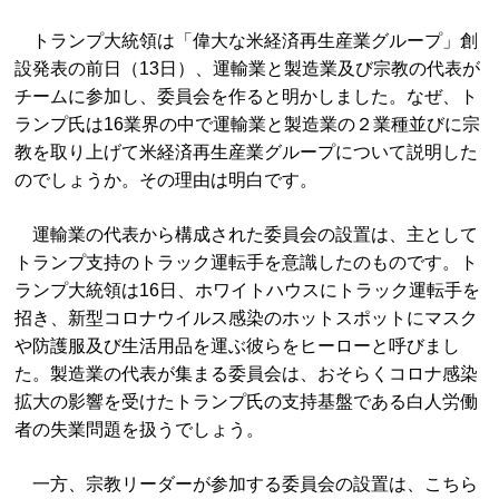
トランプ大統領は「偉大な米経済再生産業グループ」創
設発表の前日（13日）、運輸業と製造業及び宗教の代表が
チームに参加し、委員会を作ると明かしました。なぜ、ト
ランプ氏は16業界の中で運輸業と製造業の２業種並びに宗
教を取り上げて米経済再生産業グループについて説明した
のでしょうか。その理由は明白です。
運輸業の代表から構成された委員会の設置は、主として
トランプ支持のトラック運転手を意識したのものです。ト
ラ
ンプ大統領は16日、ホワイトハウスにトラック運転手を
招き、
新型コロナウイルス感染のホットスポットにマスク
や防護服及び生
活用品を運ぶ彼らをヒーローと呼びまし
た。製造業の代表が集まる委員会は、おそらくコロナ感染
拡大の影響を受けたトランプ氏の支持基盤である白人労働
者の失業問題を扱うでしょう。
一方、宗教リーダーが参加する委員会の設置は、こちら