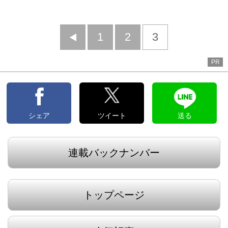
前
1
2
3
へ
PR
シェア
ツイート
送る
連載バックナンバー
トップページ