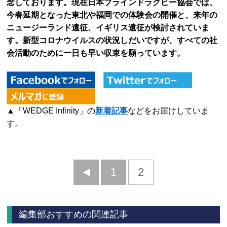
念しております。現在日本ブラインドラグビー協会では、
今春延期となった東北や福岡での体験会の開催と、来年の
ニュージーランド遠征、イギリス遠征が検討されていま
す。新型コロナウイルスの状況しだいですが、すべての社
会活動のために一日も早い収束を願っています。
▲「WEDGE Infinity」の
新着記事
などをお届けしていま
す。
前
1
2
へ
編集部おすすめの関連記事