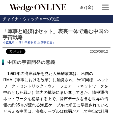
8/7(金)
チャイナ・ウォッチャーの視点
「軍事と経済はセット」表裏一体で進む中国の
宇宙戦略
小原凡司
（ 笹川平和財団 上席研究員）
2020/08/12
中国の宇宙開発の意義
1991年の湾岸戦争を見た人民解放軍は、米国の
RMA（軍事における改革）に触発され、米軍同様、ネット
ワーク・セントリック・ウォーフェアー（ネットワークを
中心とした戦い）能力の構築にまい進してきた。情報通信
ネットワークを構築する上で、音声データを含む世界の情
報の約95％が流れる海底ケーブルは米国に掌握されている
と考える中国は、海底ケーブルは脆弱だとして宇宙の利用