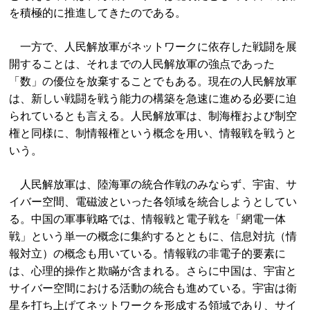
を積極的に推進してきたのである。
一方で、人民解放軍がネットワークに依存した戦闘を展
開することは、それまでの人民解放軍の強点であった
「数」の優位を放棄することでもある。現在の人民解放軍
は、新しい戦闘を戦う能力の構築を急速に進める必要に迫
られているとも言える。人民解放軍は、制海権および制空
権と同様に、制情報権という概念を用い、情報戦を戦うと
いう。
人民解放軍は、陸海軍の統合作戦のみならず、宇宙、サ
イバー空間、電磁波といった各領域を統合しようとしてい
る。中国の軍事戦略では、情報戦と電子戦を「網電一体
戦」という単一の概念に集約するとともに、信息対抗（情
報対立）の概念も用いている。情報戦の非電子的要素に
は、心理的操作と欺瞞が含まれる。さらに中国は、宇宙と
サイバー空間における活動の統合も進めている。宇宙は衛
星を打ち上げてネットワークを形成する領域であり、サイ