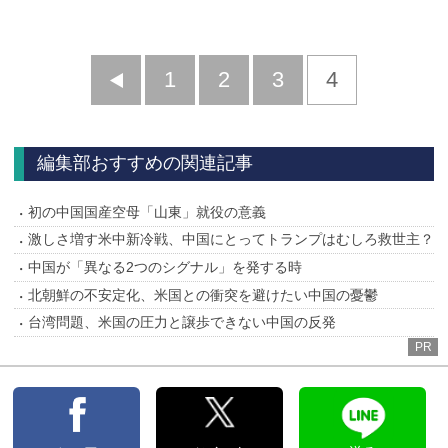
前
1
2
3
4
へ
編集部おすすめの関連記事
初の中国国産空母「山東」就役の意義
激しさ増す米中新冷戦、中国にとってトランプはむしろ救世主？
中国が「異なる2つのシグナル」を発する時
北朝鮮の不安定化、米国との衝突を避けたい中国の憂鬱
台湾問題、米国の圧力と譲歩できない中国の反発
PR