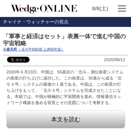
8/8(土)
チャイナ・ウォッチャーの視点
「軍事と経済はセット」表裏一体で進む中国の
宇宙戦略
小原凡司
（ 笹川平和財団 上席研究員）
2020/08/12
2020年６月23日、中国は、55基目の「北斗」測位衛星システム
の衛星の打ち上げに成功した。この衛星は、30基から成る「北
斗３号」システムの最後の１基である。中国は、この衛星の打
ち上げをもって、「北斗３号」システムを完成させたことにな
る。本稿では、中国が積極的に宇宙開発を進め、情報通信ネッ
トワーク構築を進める背景とその意図について考察する。
本文を読む