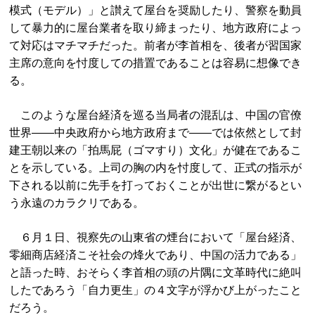
模式（モデル）」と讃えて屋台を奨励したり、警察を動員
して暴力的に屋台業者を取り締まったり、地方政府によっ
て対応はマチマチだった。前者が李首相を、後者が習国家
主席の意向を忖度しての措置であることは容易に想像でき
る。
このような屋台経済を巡る当局者の混乱は、中国の官僚
世界――中央政府から地方政府まで――では依然として封
建王朝以来の「拍馬屁（ゴマすり）文化」が健在であるこ
とを示している。上司の胸の内を忖度して、正式の指示が
下される以前に先手を打っておくことが出世に繋がるとい
う永遠のカラクリである。
６月１日、視察先の山東省の煙台において「屋台経済、
零細商店経済こそ社会の烽火であり、中国の活力である」
と語った時、おそらく李首相の頭の片隅に文革時代に絶叫
したであろう「自力更生」の４文字が浮かび上がったこと
だろう。