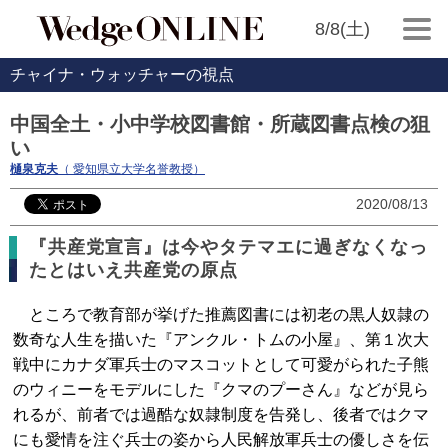
8/8(土)
チャイナ・ウォッチャーの視点
中国全土・小中学校図書館・所蔵図書点検の狙
い
樋泉克夫
（ 愛知県立大学名誉教授）
2020/08/13
『共産党宣言』は今やタテマエに過ぎなくなっ
たとはいえ共産党の原点
ところで教育部が挙げた推薦図書には初老の黒人奴隷の
数奇な人生を描いた『アンクル・トムの小屋』、第１次大
戦中にカナダ軍兵士のマスコットとして可愛がられた子熊
のウィニーをモデルにした『クマのプーさん』などが見ら
れるが、前者では過酷な奴隷制度を告発し、後者ではクマ
にも愛情を注ぐ兵士の姿から人民解放軍兵士の優しさを伝