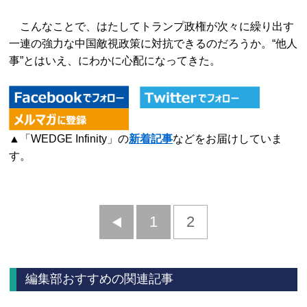
こんなことで、はたしてトランプ政権が次々に繰り出す
一連の強力な中国敵視政策に対抗できるのだろうか。“他人
事”とはいえ、にわかに心配になってきた。
▲「WEDGE Infinity」の
新着記事
などをお届けしていま
す。
前
1
2
へ
編集部おすすめの関連記事