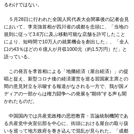
るわけではない。
５月28日に行われた全国人民代表大会閉幕後の記者会見
において、李克強首相が四川省の成都を念頭に、「当地の
規則に従って3.6万に及ぶ移動可能な店舗を許可したこと
により、短時間で10万人の就業機会を創出した」、「全人
口の43％ほどの６億人が月収1000元（約1.5万円）だ」と
語っている。
この発言を李首相による「地攤経済（屋台経済）」の提
唱と捉え、新型コロナ後の経済運営を巡る習国家主席との
間の意見対立を示唆する報道がなされる一方で、我が国メ
ディアの一部からは権力闘争への発展を“期待”する声も聞
かれたものだ。
中国国内では共産党政権の思想教育・言論統制機関であ
る共産党中央宣伝部を中心に、街頭における屋台の取り扱
いを巡って地方政府を巻き込んで混乱が見られた。「成都