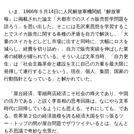
いま、1966年５月14日に人民解放軍機関紙『解放軍
報』に掲載された論文「大都市でのスイカ販売哲学問題を
語ろう」を思い出した。そこには毛沢東思想を学習するこ
とでスイカ販売に関する各種の矛盾を自力で解決し、「大
量のスイカをどしどし市場に出すと同時に、大幅にロスを
減らし、経費を切り詰め」、自力で販売実績を伸ばした業
者の経験が綴られている。そういえば文革当時、「自力更
生」は「社会主義革命と建設を主に自己の力量を最大限に
発揮して遂行することをいう。現在、個人、集団、国家の
行動指針となっている」と解かれていた。
「屋台経済、零細商店経済こそ社会の烽火であり、中国
の活力である」と説く李首相の思考回路は、なにやら文革
時代に回帰しているようにも思える。それにしても、であ
る。世界第２位の経済規模を誇る経済大国を引っ張るツ
ー・トップの間が屋台問題でザワツイテいるとは、なんと
も不思議で奇妙な光景だ。