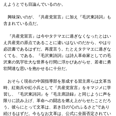
えようとでも目論んでいるのか。
興味深いのが、『共産党宣言』に加え『毛沢東詩詞』も
含まれている点だ。
『共産党宣言』は今やタテマエに過ぎなくなったとはい
え共産党の原点であることに違いはないのだから、やはり
必読書であるはずだ。再度言う。たとえタテマエに過ぎな
くても、である。『毛沢東詩詞』は詩人革命家としての毛
沢東の気宇壮大な世界を行間に浮かびあがらせ、若者に勇
壮闊達な思いを抱かせるに十分だ。
おそらく現在の中国指導部を形成する習主席らは文革当
時、紅衛兵や紅小兵として『共産党宣言』をキマジメに学
習し、『毛沢東詩詞』を『毛主席語録』と同じように声を
限りに読み上げ、革命への闘志を燃え上がらせたことだろ
う。彼らにとって文革は、若き日の“心のふるさと”であり
続けるはずだ。今もなお文革は、公式に全面否定されてい