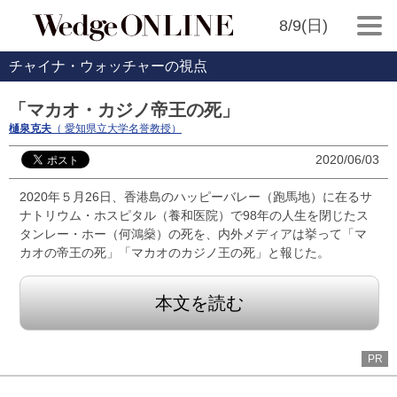
8/9(日)
チャイナ・ウォッチャーの視点
「マカオ・カジノ帝王の死」
樋泉克夫
（ 愛知県立大学名誉教授）
2020/06/03
2020年５月26日、香港島のハッピーバレー（跑馬地）に在るサ
ナトリウム・ホスピタル（養和医院）で98年の人生を閉じたス
タンレー・ホー（何鴻燊）の死を、内外メディアは挙って「マ
カオの帝王の死」「マカオのカジノ王の死」と報じた。
本文を読む
PR