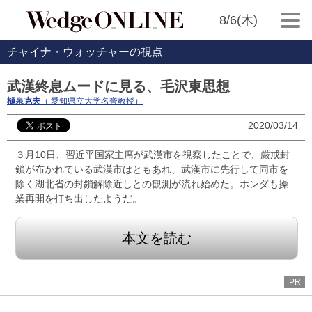
8/6(木)
チャイナ・ウォッチャーの視点
武漢終息ムードに見る、毛沢東思想
樋泉克夫
（ 愛知県立大学名誉教授）
2020/03/14
３月10日、習近平国家主席が武漢市を視察したことで、厳戒封
鎖が布かれている武漢市はともあれ、武漢市に先行して同市を
除く湖北省の封鎖解除近しとの観測が流れ始めた。ホンダも操
業再開を打ち出したようだ。
本文を読む
PR