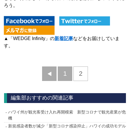
ろう。
▲「WEDGE Infinity」の
新着記事
などをお届けしていま
す。
前
1
2
へ
編集部おすすめの関連記事
ハワイ州が観光客受け入れ再開模索 新型コロナで観光産業が危
機
新規感染者数が減少「新型コロナ感染抑止」ハワイの成功モデル