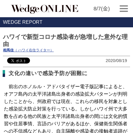
8/7(金)
WEDGE REPORT
ハワイで新型コロナ感染者が急増した意外な理
由
相馬佳
（ ハワイ在住ライター）
2020/08/19
文化の違いで感染予防が困難に
前出のホノルル・アドバタイザー電子版記事によると、
オアフ島内の太平洋諸島出身者の感染拡大パターンが判明
したことから、州政府では現在、これらの移民を対象とし
た感染拡大防止対策を行っている。しかしハワイ州で大多
数を占める他の民族と太平洋諸島出身者の間には文化的慣
習や住居事情、言語のバリアがあるほか、保健衛生関係者
への不信感などもあり、自主隔離や感染者の接触者追跡が