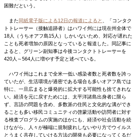
困難だという。
また
同紙電子版による12日の報道によると
、「コンタク
トトレーサー（接触追跡者）はハワイ州には現在州全体で
18人（うちオアフ島15人）しかいないため、対応が遅れた
ことも死者増加の原因となっていると報道した。同記事に
よると、グリーン副知事は今後コンタクトトレーサーを
420人～564人に増やす予定と述べている。
ハワイ州はこれまで全米一低い感染者数と死者数を誇っ
ていたが、生活環境が過密である場合も多いオアフ島では
特に、一旦広まると爆発的に拡大する可能性も捨てきれな
い。経済を元に戻すためには、太平洋諸島出身者に限ら
ず、言語の問題を含め、多数派の住民と文化的な溝ができ
ることも多い移民コミュニティの啓蒙活動や訪問者に対す
る検査プログラムの実施のほかにも、経済や社会活動を続
けながら、人々が極端に規制疲れしないやり方でウイルス
とうまく共存していける方法の開発も必要になってくるだ