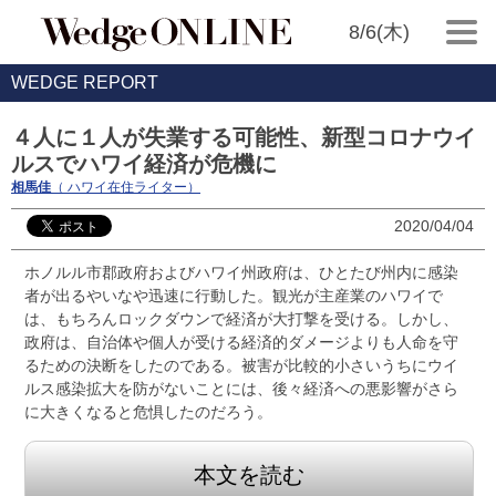
8/6(木)
WEDGE REPORT
４人に１人が失業する可能性、新型コロナウイ
ルスでハワイ経済が危機に
相馬佳
（ ハワイ在住ライター）
2020/04/04
ホノルル市郡政府およびハワイ州政府は、ひとたび州内に感染
者が出るやいなや迅速に行動した。観光が主産業のハワイで
は、もちろんロックダウンで経済が大打撃を受ける。しかし、
政府は、自治体や個人が受ける経済的ダメージよりも人命を守
るための決断をしたのである。被害が比較的小さいうちにウイ
ルス感染拡大を防がないことには、後々経済への悪影響がさら
に大きくなると危惧したのだろう。
本文を読む