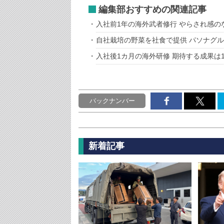
編集部おすすめの関連記事
入社前1年の海外武者修行 やらされ感
自社栽培の野菜を社食で提供 パソナグ
入社後1カ月の海外研修 期待する成果は
バックナンバー
新着記事