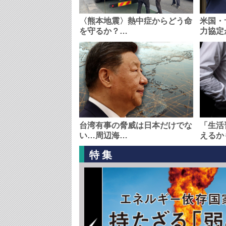
〈熊本地震〉熱中症からどう命
米国・
を守るか？…
力協定
台湾有事の脅威は日本だけでな
「生活
い…周辺海…
えるか
特集