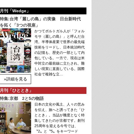
月刊「Wedge」
特集:台湾「麗しの島」の実像 日台新時代
を拓く「3つの視座」
かつてポルトガル人が「フォル
モサ（麗しの島）」と呼んだ台
湾。半導体産業で世界の最先端
技術をリードし、日本統治時代
の記憶も、歴史の一部として内
包している。一方で、現在は米
中対立の最前線に立たされ、難
しい現実に直面している。国際
社会で複雑な立…
»詳細を見る
月刊「ひととき」
特集:京都 2と5の物語
日本の文化や風土、人々の営み
を伝え、旅へと誘ってきた「ひ
ととき」。当誌が幾度となく特
集してきたのが京都です。創刊
25周年を迎える今号では、
〝2〟と〝5〟をキーワード