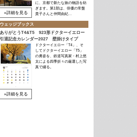
に、京都で新たな旅の物語を紡
ぎます。第1部は、俳優の常盤
»詳細を見る
貴子さんと仲間由紀…
ウェッジブックス
ありがとうT4&T5 923形ドクターイエロー
引退記念カレンダー2027 壁掛けタイプ
ドクターイエロー「T4」、そ
してドクターイエロー「T5」
の勇姿を、鉄道写真家・村上悠
太による四季折々の厳選した写
真で綴る。
»詳細を見る