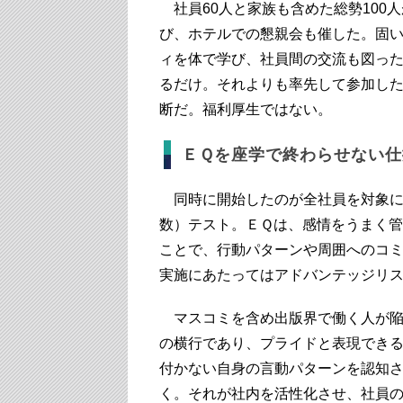
社員60人と家族も含めた総勢100
び、ホテルでの懇親会も催した。固
ィを体で学び、社員間の交流も図っ
るだけ。それよりも率先して参加し
断だ。福利厚生ではない。
ＥＱを座学で終わらせない仕
同時に開始したのが全社員を対象にしたＥＱ（Em
数）テスト。ＥＱは、感情をうまく管
ことで、行動パターンや周囲へのコ
実施にあたってはアドバンテッジリ
マスコミを含め出版界で働く人が陥
の横行であり、プライドと表現でき
付かない自身の言動パターンを認知
く。それが社内を活性化させ、社員