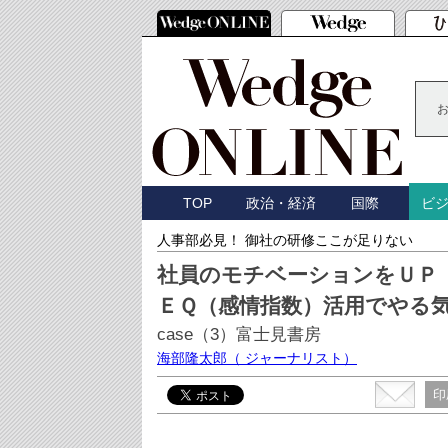
TOP
政治・経済
国際
ビ
人事部必見！ 御社の研修ここが足りない
社員のモチベーションをＵＰ
ＥＱ（感情指数）活用でやる
case（3）富士見書房
海部隆太郎
（ ジャーナリスト）
印