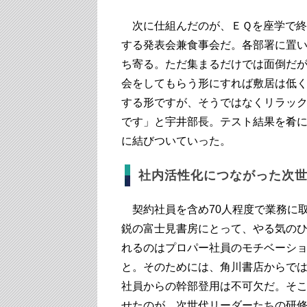
次に仕組んだのが、ＥＱを座学で終
する発表会兼食事会だ。各部署に置
ち寄る。ただ集まるだけでは面倒だが、
会をしてもらう形にすれば敷居は低
する形ですが、そうではなくリラッ
です」と宇井部長。テスト結果を肴
に結びついていった。
社内活性化につながった次
契約社員を含め70人程度で業務に
鋭の富士見書房にとって、やる気の
れるのはプロパー社員のモチベーシ
と。そのためには、角川書店からで
社員からの幹部登用は不可欠だ。そ
せたのが、次世代リーダーたちの研修