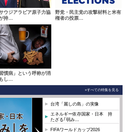
サウジアラビア原子力協
野党・民主党の攻撃材料と米有
が持…
権者の投票…
習慣病」という呼称が消
もし…
»すべての特集を見る
台湾「麗しの島」の実像
エネルギー依存国家・日本 持
たざる｢弱み…
FIFAワールドカップ2026