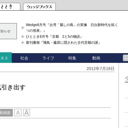
Wedge8月号『台湾「麗しの島」の実像 日台新時代を拓く「3
つの視座」』
お知らせ
ひととき8月号『京都 2と5の物語』
新刊書籍『飛鳥・藤原に隠された古代宮都の謎』
社会
ライフ
特集
動画
ジネス
2012年7月18日
気引き出す
刷画面