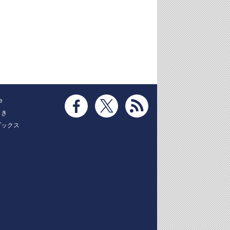
e
とき
ブックス