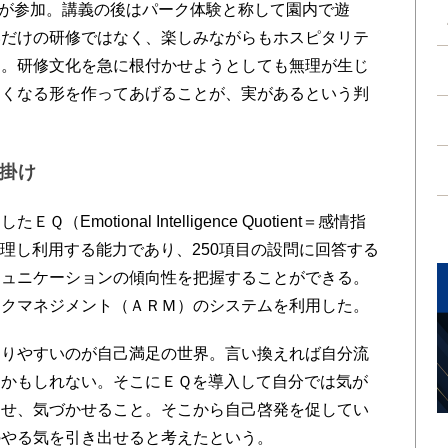
人が参加。講義の後はパーク体験と称して園内で遊
いだけの研修ではなく、楽しみながらもホスピタリテ
た。研修文化を急に根付かせようとしても無理が生じ
たくなる形を作ってあげることが、実があるという判
掛け
otional Intelligence Quotient＝感情指
理し利用する能力であり、250項目の設問に回答する
ミュニケーションの傾向性を把握することができる。
スクマネジメント（ＡＲＭ）のシステムを利用した。
りやすいのが自己満足の世界。言い換えれば自分流
るかもしれない。そこにＥＱを導入して自分では気が
させ、気づかせること。そこから自己啓発を促してい
のやる気を引き出せると考えたという。