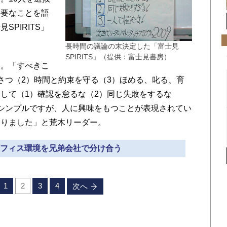
必要なことを語
PIRITS」
長時間の議論の末決定した「富士見
SPIRITS」（提供：富士見書房）
。「すべきこ
さつ（2）時間と約束を守る（3）ほめる、叱る、育
して（1）確認を怠るな（2）同じ失敗をするな
シンプルですが、人に興味をもつことが表現されてい
なりました」と荒木リーダー。
なオフィス環境を兄弟会社で分け合う
1
2
3
4
次へ