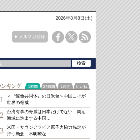
2026年8月8日(土)
メルマガ登録
ランキング
1時間
24時間
1週間
いいね
＜〝運命共同体〟の日米台＞中国こそが
1
世界の脅威....…
台湾有事の脅威は日本だけでない…周辺
2
海域に進出する中国…
米国・サウジアラビア原子力協力協定が
3
持つ懸念…不明瞭な…