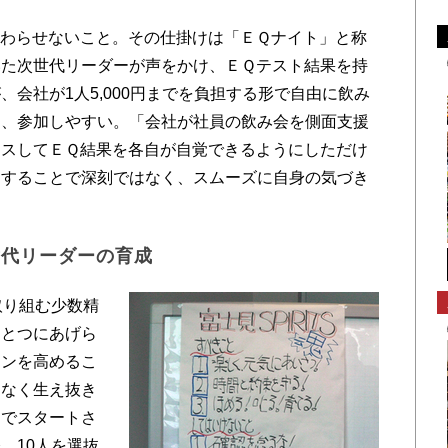
わらせないこと。その仕掛けは「ＥＱナイト」と称
いた次世代リーダーが声をかけ、ＥＱテスト結果を持
会社が1人5,000円までを負担する形で自由に飲み
く、参加しやすい。「会社が社員の飲み会を側面支援
クスしてＥＱ結果を各自が自覚できるようにしただけ
にすることで深刻ではなく、スムーズに自身の気づき
世代リーダーの育成
取り組む少数精
ひとつにあげら
ョンを高めるこ
はなく生え抜き
こでスタートさ
。10人を選抜