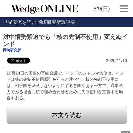
8/9(日)
世界潮流を読む 岡崎研究所論評集
対中情勢緊迫でも「核の先制不使用」変えぬイ
ンド
岡崎研究所
2020/11/10
10月14日の国連の軍縮会議で、インドのシャルマ大使は、イン
ドは核の先制不使用原則を守ると述べた。核の先制不使用に
は、相手国を刺激しないようにする意図がある一方で、通常戦
力で劣る場合に核で埋め合わせるために先制使用を宣言する場
合もある。
本文を読む