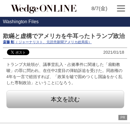
8/7(金)
Washington Files
欺瞞と虚構でアメリカを牛耳ったトランプ政治
斎藤 彰
（ ジャーナリスト、元読売新聞アメリカ総局長）
2021/01/18
トランプ大統領が、議事堂乱入・占拠事件に関連した「扇動教
唆」の罪に問われ、在任中2度目の弾劾訴追を受けた。同政権の
4年を一言で総括すれば、「政策を嘘で固めつくし国論をかく乱
した専制政治」ということになろう。
本文を読む
PR