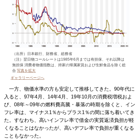
（出所）日本銀行、財務省、総務省
（注）翌日物コールレートは1985年6月までは有担保、それ以降は
無担保 消費者物価指数は、持家の帰属家賃および生鮮食品を除く総
合
写真を拡大
ギャラリーページへ
一方、物価水準の方も安定して推移してきた。90年代に
入ると、97年4月、14年4月、19年10月の消費税増税およ
び、08年～09年の燃料費高騰・暴落の時期を除くと、イン
フレ率は、マイナス1％からプラス1％の間に落ち着いてき
た。すなわち、高いインフレ率で借金の実質返済負担が軽
くなることはなかったが、高いデフレ率で負担が重くなる
こともなかった。