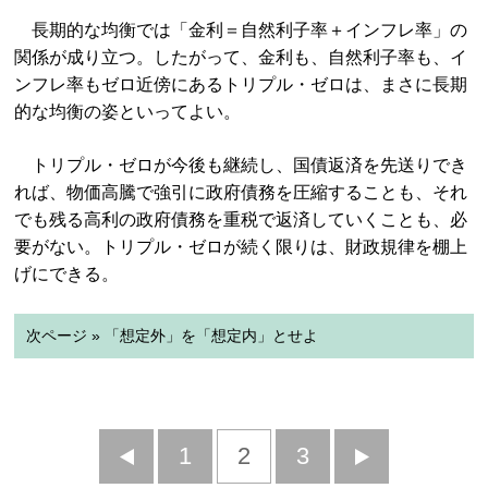
長期的な均衡では「金利＝自然利子率＋インフレ率」の
関係が成り立つ。したがって、金利も、自然利子率も、イ
ンフレ率もゼロ近傍にあるトリプル・ゼロは、まさに長期
的な均衡の姿といってよい。
トリプル・ゼロが今後も継続し、国債返済を先送りでき
れば、物価高騰で強引に政府債務を圧縮することも、それ
でも残る高利の政府債務を重税で返済していくことも、必
要がない。トリプル・ゼロが続く限りは、財政規律を棚上
げにできる。
次ページ » 「想定外」を「想定内」とせよ
前
1
2
3
次