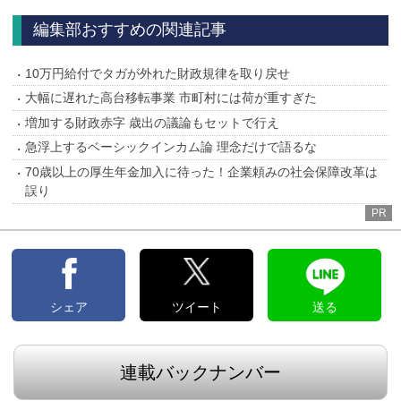
へ
へ
編集部おすすめの関連記事
10万円給付でタガが外れた財政規律を取り戻せ
大幅に遅れた高台移転事業 市町村には荷が重すぎた
増加する財政赤字 歳出の議論もセットで行え
急浮上するベーシックインカム論 理念だけで語るな
70歳以上の厚生年金加入に待った！企業頼みの社会保障改革は
誤り
PR
シェア
ツイート
送る
連載バックナンバー