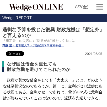
8/7(金)
Wedge REPORT
過剰な予算を投じた復興 財政危機は「想定外」
と言えるのか
「想定外」の災害にも“揺るがぬ”国をつくるには
齊藤 誠
（ 名古屋大学大学院経済学研究科教授）
2021/03/05
なぜ国は借金を重ねても
財政危機を避けてこられたのか
政府が莫大な借金をしても「大丈夫！」とは、どのよう
な経済状況なのであろうか。第一に、金利がゼロ近傍にあ
る状況である。金利がゼロであれば、雪ダルマ式に元利合
計が膨らんでいくことはないので、返済を先送りできる。