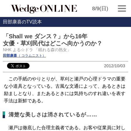
8/9(日)
田部康喜のTV読本
「Shall we ダンス？」から16年
女優・草刈民代はどこへ向かうのか？
NHK よる☆ドラ 「眠れる森の熟女」
田部康喜
（ コラムニスト）
2012/10/03
この手紙のやりとりが、草刈と瀬戸の心理ドラマの重要
な小道具となっている。古風な文通によって、あるときは
励ましとなり、またあるときには気持ちのすれ違いを表す
手法は新鮮である。
清楚な美しさは消されているが……
瀬戸は徹底した合理主義者である。お客や従業員に対し