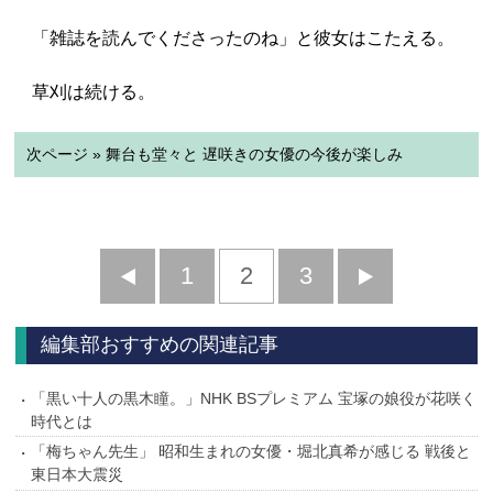
「雑誌を読んでくださったのね」と彼女はこたえる。
草刈は続ける。
次ページ » 舞台も堂々と 遅咲きの女優の今後が楽しみ
前
1
2
3
次
へ
へ
編集部おすすめの関連記事
「黒い十人の黒木瞳。」NHK BSプレミアム 宝塚の娘役が花咲く
時代とは
「梅ちゃん先生」 昭和生まれの女優・堀北真希が感じる 戦後と
東日本大震災