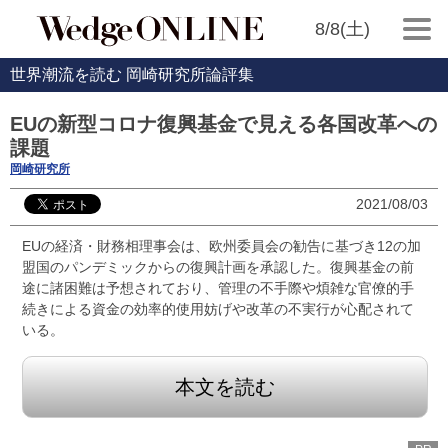
8/8(土)
世界潮流を読む 岡崎研究所論評集
EUの新型コロナ復興基金で見える各国改革への
課題
岡崎研究所
2021/08/03
EUの経済・財務相理事会は、欧州委員会の勧告に基づき12の加
盟国のパンデミックからの復興計画を承認した。復興基金の前
途に諸困難は予想されており、管理の不手際や煩雑な官僚的手
続きによる資金の効率的使用妨げや改革の不実行が心配されて
いる。
本文を読む