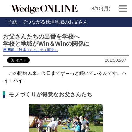
8/10(月)
「子縁」でつながる秋津地域のお父さん
お父さんたちの出番を学校へ
学校と地域がWin＆Winの関係に
岸 裕司
（ 秋津コミュニティ顧問）
2013/02/07
この開始以来、今日までず～っと続いているんです。ハ
イ！ハイ！
モノづくりが得意なお父さんたち