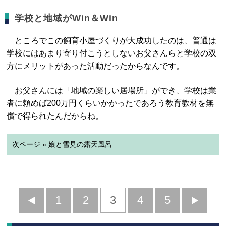
学校と地域がWin＆Win
ところでこの飼育小屋づくりが大成功したのは、普通は
学校にはあまり寄り付こうとしないお父さんらと学校の双
方にメリットがあった活動だったからなんです。
お父さんには「地域の楽しい居場所」ができ、学校は業
者に頼めば200万円くらいかかったであろう教育教材を無
償で得られたんだからね。
次ページ » 娘と雪見の露天風呂
前
1
2
3
4
5
へ
へ