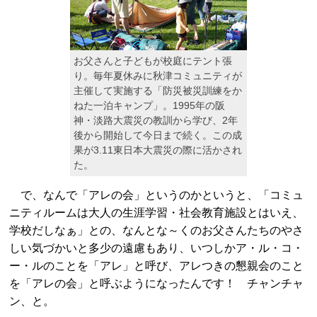
お父さんと子どもが校庭にテント張
り。毎年夏休みに秋津コミュニティが
主催して実施する「防災被災訓練をか
ねた一泊キャンプ」。1995年の阪
神・淡路大震災の教訓から学び、2年
後から開始して今日まで続く。この成
果が3.11東日本大震災の際に活かされ
た。
で、なんで「アレの会」というのかというと、「コミュ
ニティルームは大人の生涯学習・社会教育施設とはいえ、
学校だしなぁ」との、なんとな～くのお父さんたちのやさ
しい気づかいと多少の遠慮もあり、いつしかア・ル・コ・
ー・ルのことを「アレ」と呼び、アレつきの懇親会のこと
を「アレの会」と呼ぶようになったんです！ チャンチャ
ン、と。