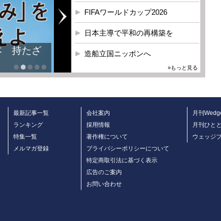
FIFAワールドカップ2026
日本主導で平和の再構築を
本 持たざ
造船立国ニッポンへ
»もっと見る
最新記事一覧
会社案内
月刊Wedg
ランキング
採用情報
月刊ひと
特集一覧
著作権について
ウェッジ
メルマガ登録
プライバシーポリシーについて
特定商取引法に基づく表示
広告のご案内
お問い合わせ