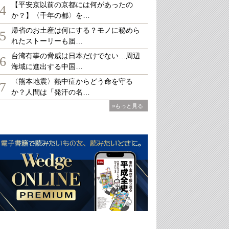
【平安京以前の京都には何があったの
4
か？】〈千年の都〉を…
帰省のお土産は何にする？モノに秘めら
5
れたストーリーも届…
台湾有事の脅威は日本だけでない…周辺
6
海域に進出する中国…
〈熊本地震〉熱中症からどう命を守る
7
か？人間は「発汗の名…
»もっと見る