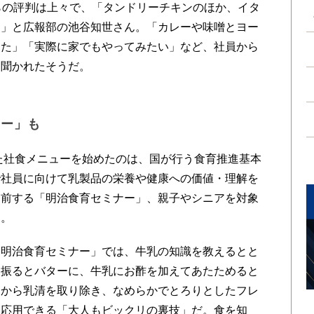
らの評判は上々で、「タンドリーチキンのほか、イタ
た」と広報部の池谷知世さん。「カレーや味噌とヨー
った」「実際に家でもやってみたい」など、社員から
く聞かれたそうだ。
ナー」も
た社食メニューを始めたのは、国が行う食育推進基本
で社員に向けて乳製品の栄養や健康への価値・理解を
出前する「明治食育セミナー」、親子やシニアを対象
た。
明治食育セミナー」では、牛乳の知識を教えるとと
を振るとバターに、牛乳にお酢を加えてあたためると
トから乳清を取り除き、なめらかでとろりとしたフレ
も応用できる「大人もビックリの裏技」だ。食を知