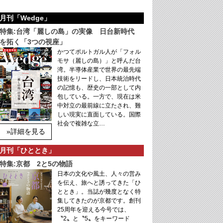
月刊「Wedge」
特集:台湾「麗しの島」の実像 日台新時代
を拓く「3つの視座」
かつてポルトガル人が「フォル
モサ（麗しの島）」と呼んだ台
湾。半導体産業で世界の最先端
技術をリードし、日本統治時代
の記憶も、歴史の一部として内
包している。一方で、現在は米
中対立の最前線に立たされ、難
しい現実に直面している。国際
社会で複雑な立…
»詳細を見る
月刊「ひととき」
特集:京都 2と5の物語
日本の文化や風土、人々の営み
を伝え、旅へと誘ってきた「ひ
ととき」。当誌が幾度となく特
集してきたのが京都です。創刊
25周年を迎える今号では、
〝2〟と〝5〟をキーワード