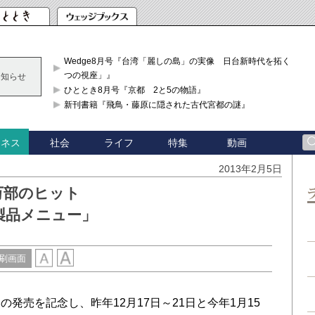
Wedge8月号『台湾「麗しの島」の実像 日台新時代を拓く「3
つの視座」』
お知らせ
ひととき8月号『京都 2と5の物語』
新刊書籍『飛鳥・藤原に隠された古代宮都の謎』
社会
ライフ
特集
動画
ジネス
2013年2月5日
万部のヒット
製品メニュー」
刷画面
売を記念し、昨年12月17日～21日と今年1月15