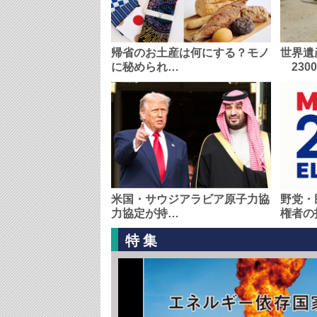
帰省のお土産は何にする？モノ
世界遺
に秘められ…
230
米国・サウジアラビア原子力協
野党・
力協定が持…
権者の
特集