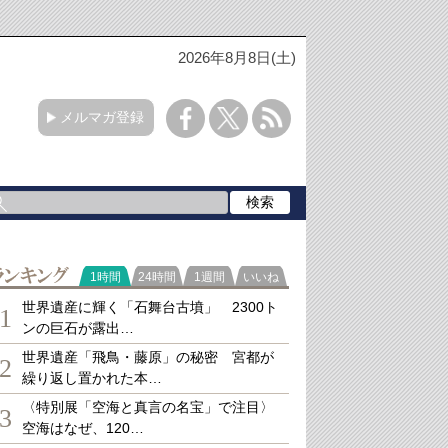
2026年8月8日(土)
メルマガ登録
ランキング
1時間
24時間
1週間
いいね
世界遺産に輝く「石舞台古墳」 2300ト
1
ンの巨石が露出…
世界遺産「飛鳥・藤原」の秘密 宮都が
2
繰り返し置かれた本…
〈特別展「空海と真言の名宝」で注目〉
3
空海はなぜ、120…