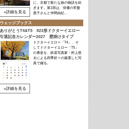
に、京都で新たな旅の物語を紡
ぎます。第1部は、俳優の常盤
»詳細を見る
貴子さんと仲間由紀…
ウェッジブックス
ありがとうT4&T5 923形ドクターイエロー
引退記念カレンダー2027 壁掛けタイプ
ドクターイエロー「T4」、そ
してドクターイエロー「T5」
の勇姿を、鉄道写真家・村上悠
太による四季折々の厳選した写
真で綴る。
»詳細を見る