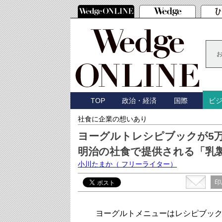
TOP
政治・経済
国際
ビ
社食に企業の想いあり
ヨーグルトレシピブックが5
明治の社食で提供される「乳
小川たまか
（ フリーライター）
印
ヨーグルトメニューはレシピブックの発