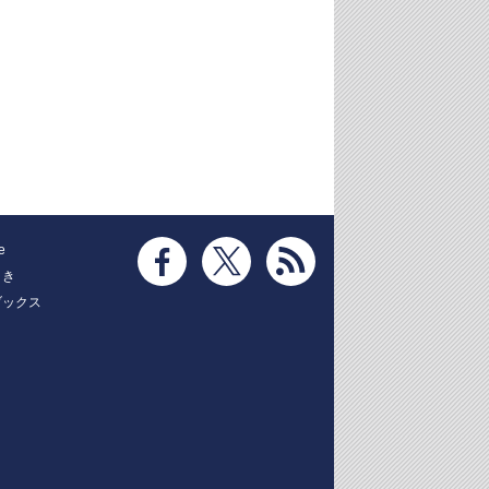
e
とき
ブックス