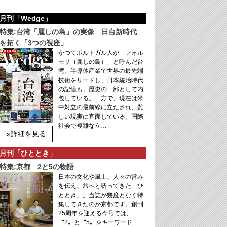
月刊「Wedge」
特集:台湾「麗しの島」の実像 日台新時代
を拓く「3つの視座」
かつてポルトガル人が「フォル
モサ（麗しの島）」と呼んだ台
湾。半導体産業で世界の最先端
技術をリードし、日本統治時代
の記憶も、歴史の一部として内
包している。一方で、現在は米
中対立の最前線に立たされ、難
しい現実に直面している。国際
社会で複雑な立…
»詳細を見る
月刊「ひととき」
特集:京都 2と5の物語
日本の文化や風土、人々の営み
を伝え、旅へと誘ってきた「ひ
ととき」。当誌が幾度となく特
集してきたのが京都です。創刊
25周年を迎える今号では、
〝2〟と〝5〟をキーワード