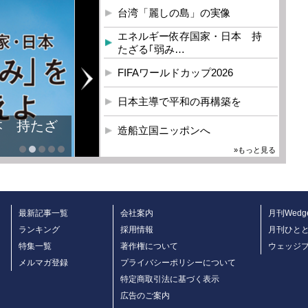
台湾「麗しの島」の実像
エネルギー依存国家・日本 持
たざる｢弱み…
FIFAワールドカップ2026
日本主導で平和の再構築を
造船立国ニッポンへ
»もっと見る
最新記事一覧
会社案内
月刊Wedg
ランキング
採用情報
月刊ひと
特集一覧
著作権について
ウェッジ
メルマガ登録
プライバシーポリシーについて
特定商取引法に基づく表示
広告のご案内