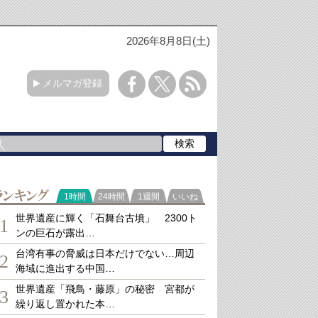
2026年8月8日(土)
メルマガ登録
ランキング
1時間
24時間
1週間
いいね
世界遺産に輝く「石舞台古墳」 2300ト
1
ンの巨石が露出…
台湾有事の脅威は日本だけでない…周辺
2
海域に進出する中国…
世界遺産「飛鳥・藤原」の秘密 宮都が
3
繰り返し置かれた本…