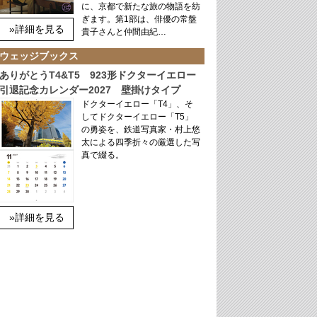
に、京都で新たな旅の物語を紡
ぎます。第1部は、俳優の常盤
»詳細を見る
貴子さんと仲間由紀…
ウェッジブックス
ありがとうT4&T5 923形ドクターイエロー
引退記念カレンダー2027 壁掛けタイプ
ドクターイエロー「T4」、そ
してドクターイエロー「T5」
の勇姿を、鉄道写真家・村上悠
太による四季折々の厳選した写
真で綴る。
»詳細を見る