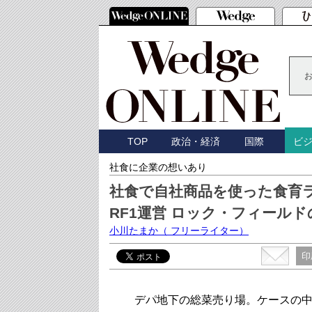
TOP
政治・経済
国際
ビ
社食に企業の想いあり
社食で自社商品を使った食育
RF1運営 ロック・フィール
小川たまか
（ フリーライター）
印
デパ地下の総菜売り場。ケースの中