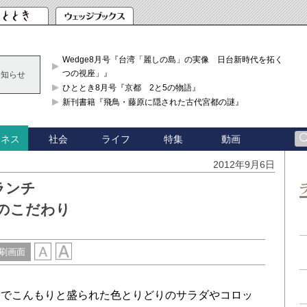
Wedge8月号『台湾「麗しの島」の実像 日台新時代を拓く「3
つの視座」』
お知らせ
ひととき8月号『京都 2と5の物語』
新刊書籍『飛鳥・藤原に隠された古代宮都の謎』
社会
ライフ
特集
動画
ジネス
2012年9月6日
ランチ
ドのこだわり
刷画面
でこんもりと盛られた色とりどりのサラダやコロッ