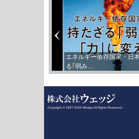
FIFAワールドカップ2026
‹Copyright © 1997-2026 Wedge All Rights Reserved.›