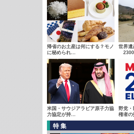
帰省のお土産は何にする？モノ
世界遺
に秘められ…
230
米国・サウジアラビア原子力協
野党・
力協定が持…
権者の
特集