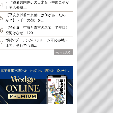
＜〝運命共同体〟の日米台＞中国こそが
4
世界の脅威....…
【平安京以前の京都には何があったの
5
か？】〈千年の都〉を…
〈特別展「空海と真言の名宝」で注目〉
6
空海はなぜ、120…
“劣勢”プーチンがベラルーシ軍の参戦へ
7
圧力、それでも独…
»もっと見る