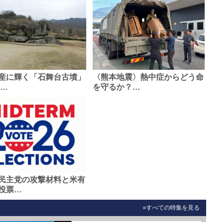
産に輝く「石舞台古墳」
〈熊本地震〉熱中症からどう命
0…
を守るか？…
民主党の攻撃材料と米有
投票…
»すべての特集を見る