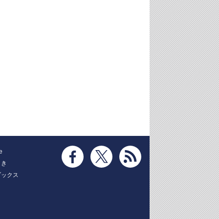
e
とき
ブックス