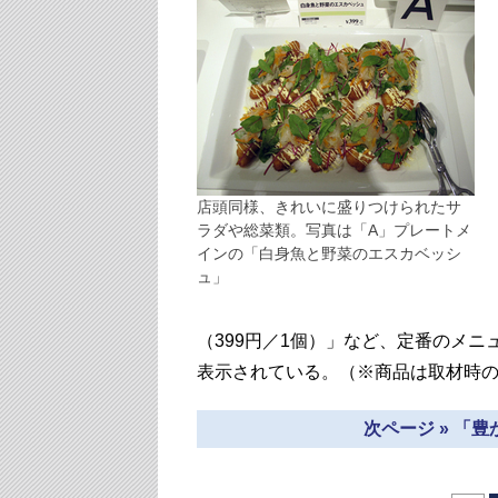
店頭同様、きれいに盛りつけられたサ
ラダや総菜類。写真は「A」プレートメ
インの「白身魚と野菜のエスカベッシ
ュ」
（399円／1個）」など、定番のメ
表示されている。（※商品は取材時
次ページ » 「