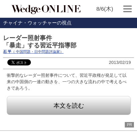
8/6(木)
チャイナ・ウォッチャーの視点
レーダー照射事件
「暴走」する習近平指導部
石 平
（ 中国問題・日中問題評論家）
2013/02/19
衝撃的なレーダー照射事件について、習近平政権が発足して以
来の中国側の一連の動きを、一つの大きな流れの中で考えるべ
きであろう。
本文を読む
PR