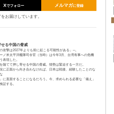
X
メルマガ
でフォロー
に登録
どをお届けしています。
寄せる中国の脅威
の攻撃は2027年よりも前に起こる可能性がある」─。
ーノ米太平洋艦隊司令官（当時）は今年3月、台湾有事への危機
う表現した。
を隔てて押し寄せる中国の脅威。情勢は緊迫する一方だ。
況に正面から向き合わなければ、日本は戦後、経験したことのな
な
」に直面することになるだろう。今、求められる必要な「備え」
検証する。