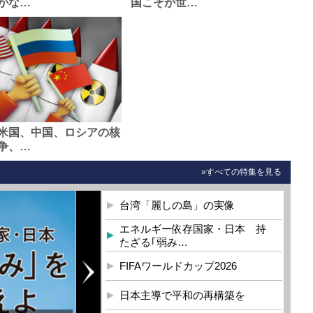
がな…
国こそが世…
米国、中国、ロシアの核
争、…
»すべての特集を見る
台湾「麗しの島」の実像
エネルギー依存国家・日本 持
たざる｢弱み…
FIFAワールドカップ2026
日本主導で平和の再構築を