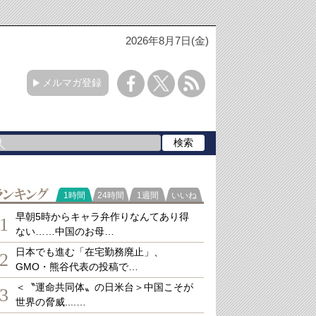
2026年8月7日(金)
メルマガ登録
ランキング
1時間
24時間
1週間
いいね
早朝5時からキャラ弁作りなんてあり得
1
ない……中国のお母…
日本でも進む「在宅勤務廃止」、
2
GMO・熊谷代表の投稿で…
＜〝運命共同体〟の日米台＞中国こそが
3
世界の脅威....…