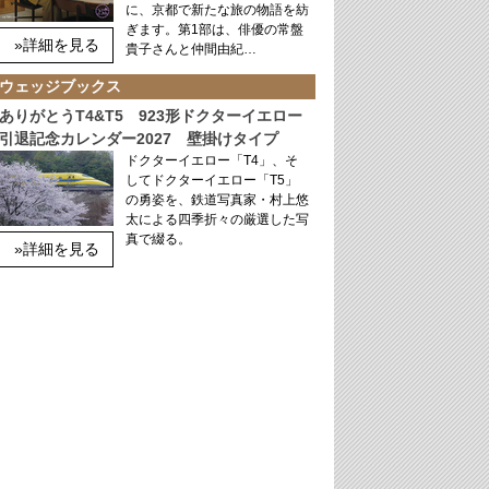
に、京都で新たな旅の物語を紡
ぎます。第1部は、俳優の常盤
»詳細を見る
貴子さんと仲間由紀…
ウェッジブックス
ありがとうT4&T5 923形ドクターイエロー
引退記念カレンダー2027 壁掛けタイプ
ドクターイエロー「T4」、そ
してドクターイエロー「T5」
の勇姿を、鉄道写真家・村上悠
太による四季折々の厳選した写
真で綴る。
»詳細を見る