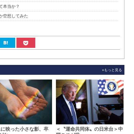
て本当か？
か空想してみた
»もっと見る
像に映った小さな影、卒
＜〝運命共同体〟の日米台＞中