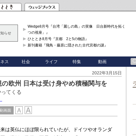
Wedge8月号『台湾「麗しの島」の実像 日台新時代を拓く「3
つの視座」』
お知らせ
ひととき8月号『京都 2と5の物語』
新刊書籍『飛鳥・藤原に隠された古代宮都の謎』
ジネス
社会
ライフ
特集
動画
2022年3月15日
視の欧州 日本は受け身やめ積極関与を
やってくる
）
刷画面
来は英仏にほぼ限られていたが、ドイツやオランダ