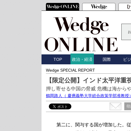
TOP
国際
ビ
政治・経済
Wedge SPECIAL REPORT
【限定公開】インド太平洋重
押し寄せる中国の脅威 危機は海から
鶴岡路人
（ 慶應義塾大学総合政策学部准教授
印
第二に、関与する国が増加した。従