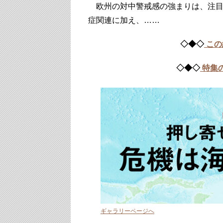
欧州の対中警戒感の強まりは、注目
症関連に加え、……
◇◆◇
この
◇◆◇
特集
ギャラリーページへ