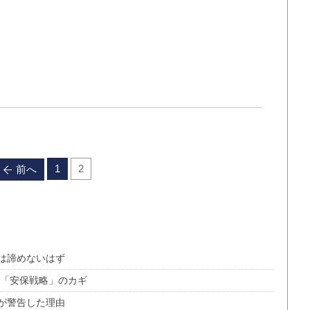
1
2
前へ
は諦めないはず
が「安保戦略」のカギ
が警告した理由