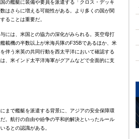
他国の艦艇に装備や要員を派遣する「クロス・デッキ
の数はさらに増える可能性がある。より多くの国が関
信することは重要だ。
与には、米国との協力の深化がみられる。英空母打
艦載機の半数以上が米海兵隊のF35Bであるほか、米
母を伴う米英の共同行動を西太平洋において確認する
ては、米インド太平洋海軍がグアムなどで全面的に支
にまで艦艇を派遣する背景に、アジアの安全保障環
白だ。航行の自由や紛争の平和的解決といったルール
ているとの認識がある。