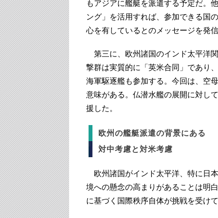
もアジアに艦艇を派遣する予定だ。
ング」を活用すれば、参加できる国
心を有しているとのメッセージを発
第三に、欧州諸国のインド太平洋関
撃群は実質的に「英米合同」であり、
海軍駆逐艦も参加する。今回は、空
意味がある。仏潜水艦の展開に対し
援した。
欧州の艦艇派遣の背景にある
対中考慮と対米考慮
欧州諸国がインド太平洋、特に日本
境への懸念の高まりがあることは明
に基づく国際秩序自体が挑戦を受け