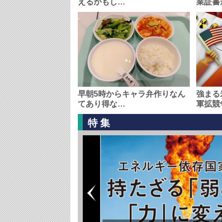
えるかもし…
業証書
早朝5時からキャラ弁作りなん
強まる
てあり得な…
軍拡競
特集