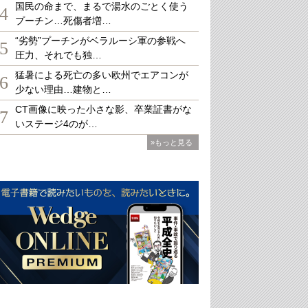
国民の命まで、まるで湯水のごとく使う
4
プーチン…死傷者増…
“劣勢”プーチンがベラルーシ軍の参戦へ
5
圧力、それでも独…
猛暑による死亡の多い欧州でエアコンが
6
少ない理由…建物と…
CT画像に映った小さな影、卒業証書がな
7
いステージ4のが…
»もっと見る