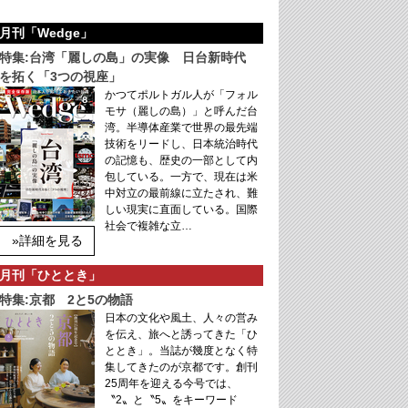
月刊「Wedge」
特集:台湾「麗しの島」の実像 日台新時代
を拓く「3つの視座」
かつてポルトガル人が「フォル
モサ（麗しの島）」と呼んだ台
湾。半導体産業で世界の最先端
技術をリードし、日本統治時代
の記憶も、歴史の一部として内
包している。一方で、現在は米
中対立の最前線に立たされ、難
しい現実に直面している。国際
社会で複雑な立…
»詳細を見る
月刊「ひととき」
特集:京都 2と5の物語
日本の文化や風土、人々の営み
を伝え、旅へと誘ってきた「ひ
ととき」。当誌が幾度となく特
集してきたのが京都です。創刊
25周年を迎える今号では、
〝2〟と〝5〟をキーワード