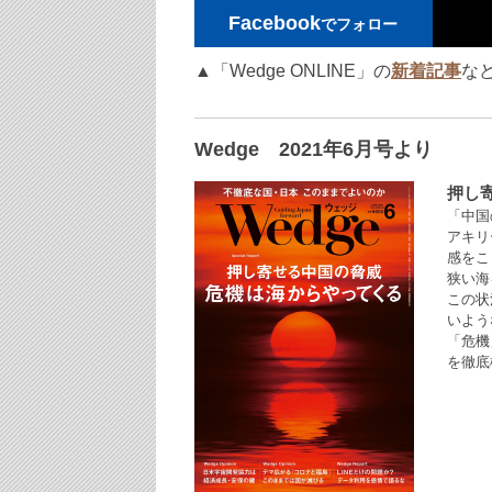
Facebook
でフォロー
▲「Wedge ONLINE」の
新着記事
な
Wedge 2021年6月号より
押し
「中国
アキリ
感をこ
狭い海
この状
いよう
「危機
を徹底