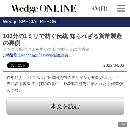
8/9(日)
Wedge SPECIAL REPORT
100分の1ミリで紡ぐ伝統 知られざる貨幣製造
の裏側
デジタル時代に人を生かす 日本型人事の再構築
川崎隆司
（Wedge編集部 Wedge編集部員）
2022/04/03
昨年11月、21年ぶりに500円貨幣のデザインが刷新された。世
界に誇る偽造防止技術の裏に、150年の歴史に培われた手作業が
あった。
本文を読む
PR