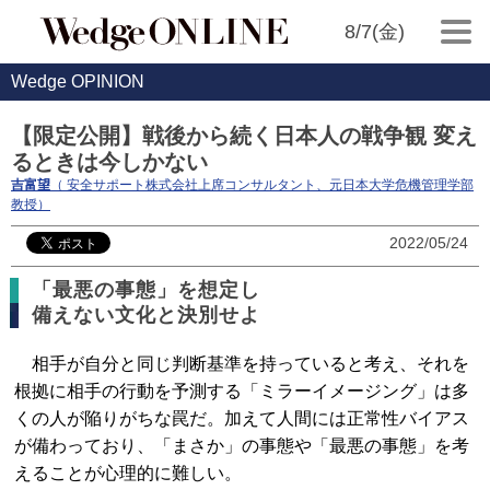
8/7(金)
Wedge OPINION
【限定公開】戦後から続く日本人の戦争観 変え
るときは今しかない
吉富望
（ 安全サポート株式会社上席コンサルタント、元日本大学危機管理学部
教授）
2022/05/24
「最悪の事態」を想定し
備えない文化と決別せよ
相手が自分と同じ判断基準を持っていると考え、それを
根拠に相手の行動を予測する「ミラーイメージング」は多
くの人が陥りがちな罠だ。加えて人間には正常性バイアス
が備わっており、「まさか」の事態や「最悪の事態」を考
えることが心理的に難しい。