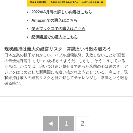
2022年6月号の詳しい内容はこちら
Amazonでの購入はこちら
楽天ブックスでの購入はこちら
紀伊國屋での購入はこちら
現状維持は最大の経営リスク 常識という殻を破ろう
日本企業の様子がおかしい。バブル崩壊以降、失敗しないことが“経営
の最優先課題”になりつつあるかのようだ。しかし、そうこうしている
うちに、かつては、追いつけ追い越せまで迫った米国の姿は遠のき、ア
ジアをはじめとした新興国にも追い抜かれようとしている。今こそ、現
状維持は最大の経営リスクと肝に銘じてチャレンジし、常識という殻を
破る時だ。
前
1
2