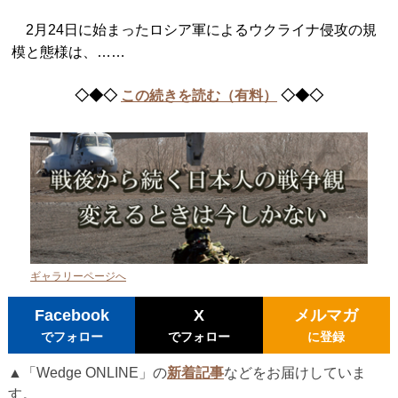
2月24日に始まったロシア軍によるウクライナ侵攻の規
模と態様は、……
◇◆◇
この続きを読む（有料）
◇◆◇
ギャラリーページへ
Facebook
X
メルマガ
でフォロー
でフォロー
に登録
▲「Wedge ONLINE」の
新着記事
などをお届けしていま
す。