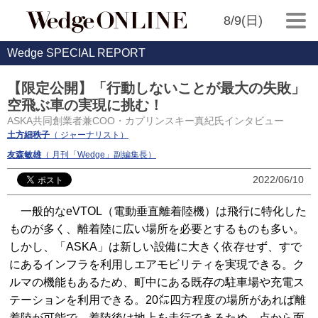
8/9(日)
Wedge SPECIAL REPORT
【限定公開】「行動しないことが最大の失敗」
空飛ぶ車の実現に挑む！
ASKA共同創業者兼COO・カプリンスキー真紀氏インタビュー
土方細秩子
（ ジャーナリスト）
友森敏雄
（ 月刊「Wedge」副編集長）
2022/06/10
一般的なeVTOL（電動垂直離着陸機）は飛行に特化した
ものが多く、離着陸に広い場所を必要とするものも多い。
しかし、「ASKA」は新しい設備に大きく依存せず、すで
にあるインフラを利用しエアモビリティを実現できる。ク
ルマの機能もあるため、町中にある既存の駐車場や充電ス
テーションを利用できる。20㍍四方程度の場所があれば離
着陸が可能で、着陸後は地上を走行できるため、点から面