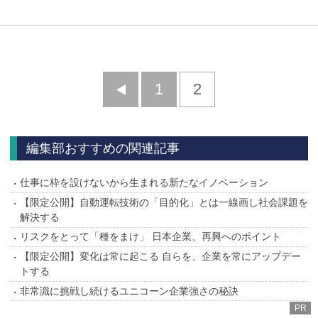
前
1
2
へ
編集部おすすめの関連記事
仕事に枠を設けないから生まれる新たなイノベーション
【限定公開】自動運転技術の「目的化」とは一線画し社会課題を
解決する
リスクをとって「種をまけ」 日本企業、再興へのポイント
【限定公開】変化は常に起こる 自らを、企業を常にアップデー
トする
非常識に挑戦し続けるユニコーン企業強さの秘訣
PR