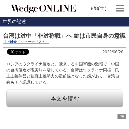
8/8(土)
世界の記述
台湾は対中「非対称戦」へ 鍵は市民自身の意識
井上雄介
（ ジャーナリスト）
2022/06/26
ロシアのウクライナ侵攻と、飛来する中国軍機の激増で、中国
の台湾侵攻が現実味を増している。台湾はウクライナ同様、民
主主義陣営と強権主義勢力の最前線となった感があり、台湾自
身もそう認識している。
本文を読む
PR