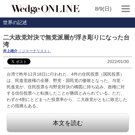
8/9(日)
世界の記述
二大政党対決で無党派層が浮き彫りになった台
湾
井上雄介
（ ジャーナリスト）
2022/01/30
台湾で昨年12月18日に行われた、4件の住民投票（国民投票）
は、民進党政権の全勝、野党・国民党の惨敗となった。与党・
民進党が、住民投票を与野党対決の構図に持ち込み、政権に対
する信任投票へと転換したことが勝因とみられている。ただ、
わずか4割にとどまった投票率から、二大政党がともに敗北した
との指摘もある。
本文を読む