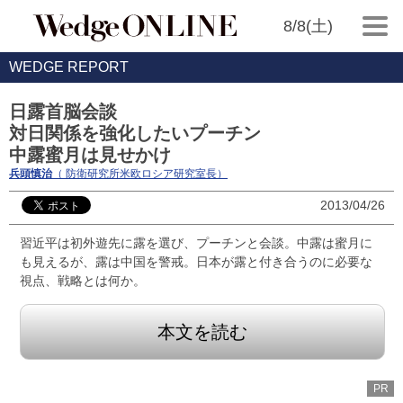
8/8(土)
WEDGE REPORT
日露首脳会談
対日関係を強化したいプーチン
中露蜜月は見せかけ
兵頭慎治
（ 防衛研究所米欧ロシア研究室長）
2013/04/26
習近平は初外遊先に露を選び、プーチンと会談。中露は蜜月に
も見えるが、露は中国を警戒。日本が露と付き合うのに必要な
視点、戦略とは何か。
本文を読む
PR