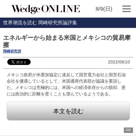
8/9(日)
世界潮流を読む 岡崎研究所論評集
エネルギーから始まる米国とメキシコの貿易摩
擦
岡崎研究所
2022/08/10
メキシコ政府が米墨加協定に違反して国営電力会社と国営石油
会社を優遇しているとして、米国通商代表部が協議を要請し
た。メキシコは究極的には、米国への経済依存からの脱却、更
には政治的に距離を置くことも望んでいるようである。
本文を読む
PR