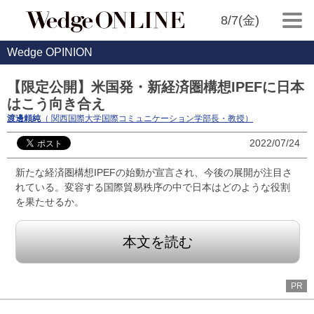
8/7(金)
Wedge OPINION
【限定公開】米国発・新経済圏構想IPEFに日本
はこう向き合え
渡邊頼純
（ 関西国際大学国際コミュニケーション学部長・教授）
2022/07/24
新たな経済圏構想IPEFの始動が宣言され、今後の展開が注目さ
れている。変容する国際貿易秩序の中で日本はどのような役割
を果たせるか。
本文を読む
PR