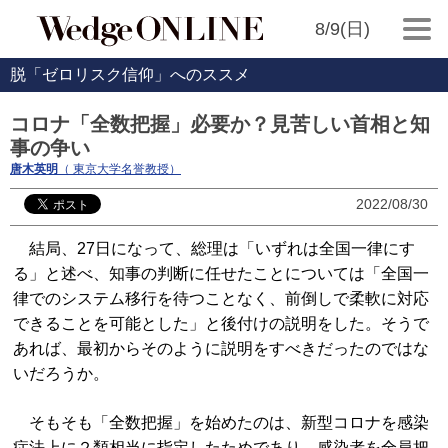
8/9(日)
脱「ゼロリスク信仰」へのススメ
コロナ「全数把握」必要か？見苦しい首相と知
事の争い
唐木英明
（ 東京大学名誉教授）
2022/08/30
結局、27日になって、総理は「いずれは全国一律にす
る」と述べ、知事の判断に任せたことについては「全国一
律でのシステム移行を待つことなく、前倒しで柔軟に対応
できることを可能とした」と後付けの説明をした。そうで
あれば、最初からそのように説明をすべきだったのではな
いだろうか。
そもそも「全数把握」を始めたのは、新型コロナを感染
症法上に２類相当に指定したためであり、感染者を全員把