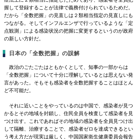
握して登録することが法律で義務付けられているためだ。
だから「全数把握」の見直しは２類相当指定の見直しにも
つながる。そしてインフルエンザで行っているような「定
点観測」による感染状況の把握に変更するというのが政府
の新しい方針だ。
日本の「全数把握」の誤解
政治のごたごたはともかくとして、知事の一部からは
「全数把握」について十分に理解しているとは思えない発
言があった。そもそも感染者を全数把握することはほとん
ど不可能だ。
それに近いことをやっているのは中国で、感染者が見つ
かるとその地域を封鎖し、住民全員を検査して感染者を見
つけ出す。これであればその地域の感染者を全員見つけ出
して隔離、治療することで、感染者ゼロを達成できるとい
う考え方だが現実は厳しく、中国国家衛生健康委員会報告