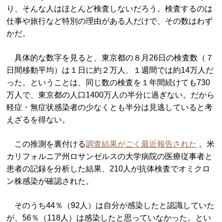
り、そんな人はほとんど検査しないだろう。検査するのは
仕事や旅行など特別の理由がある人だけで、その数はわず
かだ。
具体的な数字を見ると、東京都の８月26日の検査数（７
日間移動平均）は１日に約２万人、１週間では約14万人だ
った。ということは、同じ数の検査を１年間続けても730
万人で、東京都の人口1400万人の半分に過ぎない。だから
軽症・無症状感染者の少なくとも半分は見逃していると考
えざるを得ない。
この推測を裏付ける
調査結果がごく最近報告された
。米
カリフォルニア州ロサンゼルスの大学病院の医療従事者と
患者の記録を分析した結果、210人が抗体検査でオミクロ
ン株感染が確認された。
そのうち44％（92人）は自分が感染したと認識していた
が、56％（118人）は感染したと思っていなかった。とい