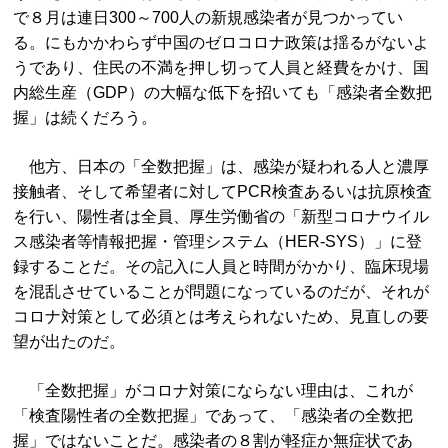
で８月は連日300～700人の新規感染者が見つかってい
る。にもかかわらず中国のゼロコロナ政策は揺るがないよ
うであり、住民の不満を押し切って人員と経費をかけ、国
内総生産（GDP）の大幅な低下を招いても「感染者全数把
握」は続くだろう。
他方、日本の「全数把握」は、感染が疑われる人と濃厚
接触者、そして希望者に対してPCR検査あるいは抗原検査
を行い、陽性者は全員、厚生労働省の「新型コロナウイル
ス感染者等情報把握・管理システム（HER-SYS）」に登
録することだ。その記入に人員と時間がかかり、臨床現場
を混乱させていることが問題になっているのだが、それが
コロナ対策として必須とは考えられないため、見直しの要
望が出たのだ。
「全数把握」がコロナ対策にならない理由は、これが
「検査陽性者の全数把握」であって、「感染者の全数把
握」ではないことだ。感染者の８割が軽症か無症状であ