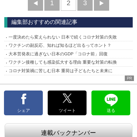
前
1
2
3
次
へ
へ
編集部おすすめの関連記事
一度決めたら変えられない 日本で続くコロナ対策の失敗
ワクチンの副反応、知れば知るほど出るってホント？
大本営発表に過ぎない日本のGDP「コロナ前」回復
ワクチン接種しても感染拡大する理由 重要な対策の転換
コロナ対策禍に苦しむ日本 重荷は子どもたちと未来に
PR
シェア
ツイート
送る
連載バックナンバー