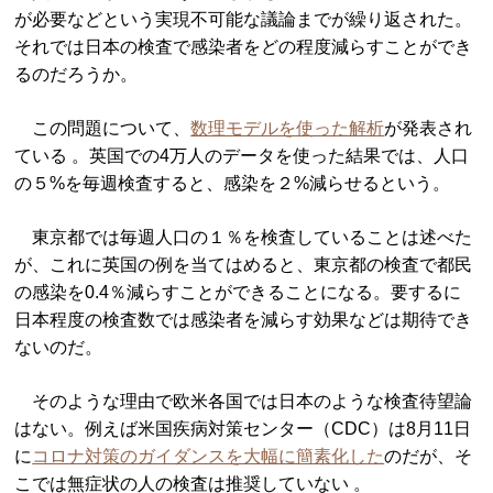
が必要などという実現不可能な議論までが繰り返された。
それでは日本の検査で感染者をどの程度減らすことができ
るのだろうか。
この問題について、
数理モデルを使った解析
が発表され
ている 。英国での4万人のデータを使った結果では、人口
の５%を毎週検査すると、感染を２%減らせるという。
東京都では毎週人口の１％を検査していることは述べた
が、これに英国の例を当てはめると、東京都の検査で都民
の感染を0.4％減らすことができることになる。要するに
日本程度の検査数では感染者を減らす効果などは期待でき
ないのだ。
そのような理由で欧米各国では日本のような検査待望論
はない。例えば米国疾病対策センター（CDC）は8月11日
に
コロナ対策のガイダンスを大幅に簡素化した
のだが、そ
こでは無症状の人の検査は推奨していない 。