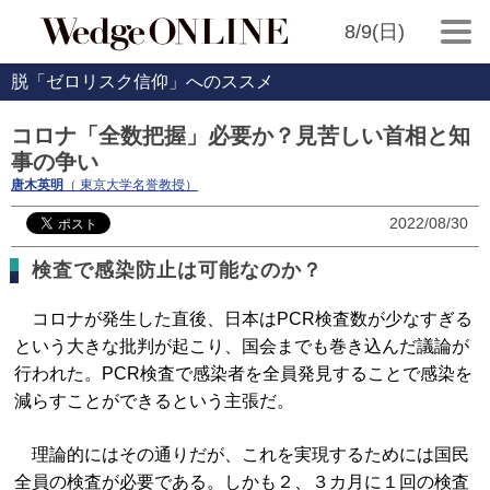
8/9(日)
脱「ゼロリスク信仰」へのススメ
コロナ「全数把握」必要か？見苦しい首相と知
事の争い
唐木英明
（ 東京大学名誉教授）
2022/08/30
検査で感染防止は可能なのか？
コロナが発生した直後、日本はPCR検査数が少なすぎる
という大きな批判が起こり、国会までも巻き込んだ議論が
行われた。PCR検査で感染者を全員発見することで感染を
減らすことができるという主張だ。
理論的にはその通りだが、これを実現するためには国民
全員の検査が必要である。しかも２、３カ月に１回の検査