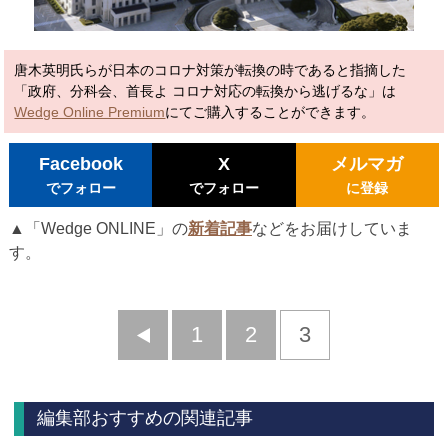
唐木英明氏らが日本のコロナ対策が転換の時であると指摘した
「政府、分科会、首長よ コロナ対応の転換から逃げるな」は
Wedge Online Premium
にてご購入することができます。
Facebook
X
メルマガ
でフォロー
でフォロー
に登録
▲「Wedge ONLINE」の
新着記事
などをお届けしていま
す。
前
1
2
3
へ
編集部おすすめの関連記事