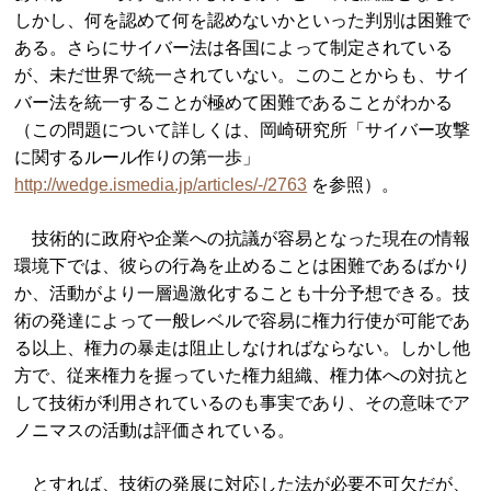
しかし、何を認めて何を認めないかといった判別は困難で
ある。さらにサイバー法は各国によって制定されている
が、未だ世界で統一されていない。このことからも、サイ
バー法を統一することが極めて困難であることがわかる
（この問題について詳しくは、岡崎研究所「サイバー攻撃
に関するルール作りの第一歩」
http://wedge.ismedia.jp/articles/-/2763
を参照）。
技術的に政府や企業への抗議が容易となった現在の情報
環境下では、彼らの行為を止めることは困難であるばかり
か、活動がより一層過激化することも十分予想できる。技
術の発達によって一般レベルで容易に権力行使が可能であ
る以上、権力の暴走は阻止しなければならない。しかし他
方で、従来権力を握っていた権力組織、権力体への対抗と
して技術が利用されているのも事実であり、その意味でア
ノニマスの活動は評価されている。
とすれば、技術の発展に対応した法が必要不可欠だが、