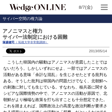
8/7(金)
サイバー空間の権力論
アノニマスと権力
サイバー法制定における困難
塚越健司
（ 拓殖大学非常勤講師）
2013/05/14
こうした韓国内の騒動はアノニマスが意図したことでは
ないだろう。しかしいずれにせよ、一部ではアノニマスの
活動がある意味「余計な混乱」を生じさせたとする批判も
ある。そうした批判は韓国内の問題だけでなく、北朝鮮へ
の刺激に対しても生じている。すなわち、核兵器に関する
シビアな国際情勢の中で、アノニマスの活動が原因で、北
朝鮮がより極端な政策を打ち出すことも十分想定できた。
これを踏まえれば、国際政治上の高度な政治判断が要求さ