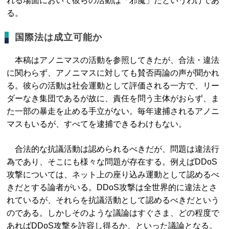
れる場面において彼らの活動は「邪魔」だというわけであ
る。
国際法は成立可能か
本稿はアノニマスの活動を参照してきたが、合法・違法
に関わらず、アノニマスに対しても賛否両論の声が聞かれ
る。彼らの活動は社会運動として評価される一方で、リー
ダーなき集団であるが故に、責任を問う主体がおらず、ま
た一部の暴走を止める手立がない。毎年逮捕されるアノニ
マスもいるが、すべてを逮捕できるわけもない。
合法的な抗議活動は認められるべきだが、問題は違法行
為であり、そこにも様々な問題が存在する。例えばDDoS
攻撃については、ネット上の座り込み運動として認めるべ
きだとする論者がいる。DDoS攻撃は全世界的に違法とさ
れているが、それらを抗議活動として認めるべきだという
のである。しかしそのような議論はすぐさま、どの程度で
あればDDoS攻撃を許容し得るか、といった議論となる。