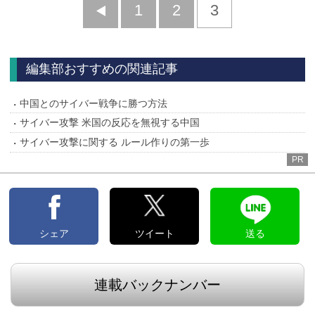
前
1
2
3
へ
編集部おすすめの関連記事
中国とのサイバー戦争に勝つ方法
サイバー攻撃 米国の反応を無視する中国
サイバー攻撃に関する ルール作りの第一歩
PR
シェア
ツイート
送る
連載バックナンバー