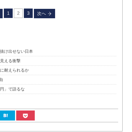
1
2
3
次へ
ら抜け出せない日本
ら見える衝撃
レに耐えられるか
由
0円」で語るな