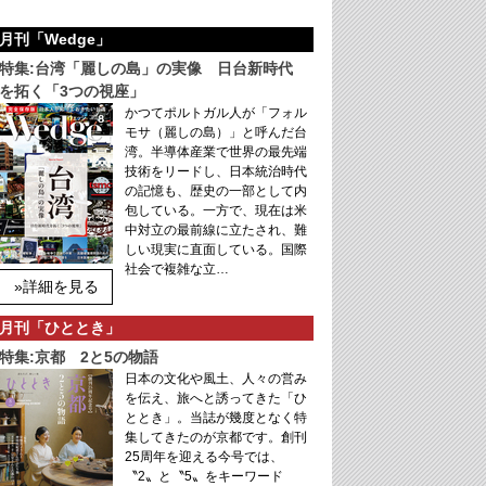
月刊「Wedge」
特集:台湾「麗しの島」の実像 日台新時代
を拓く「3つの視座」
かつてポルトガル人が「フォル
モサ（麗しの島）」と呼んだ台
湾。半導体産業で世界の最先端
技術をリードし、日本統治時代
の記憶も、歴史の一部として内
包している。一方で、現在は米
中対立の最前線に立たされ、難
しい現実に直面している。国際
社会で複雑な立…
»詳細を見る
月刊「ひととき」
特集:京都 2と5の物語
日本の文化や風土、人々の営み
を伝え、旅へと誘ってきた「ひ
ととき」。当誌が幾度となく特
集してきたのが京都です。創刊
25周年を迎える今号では、
〝2〟と〝5〟をキーワード