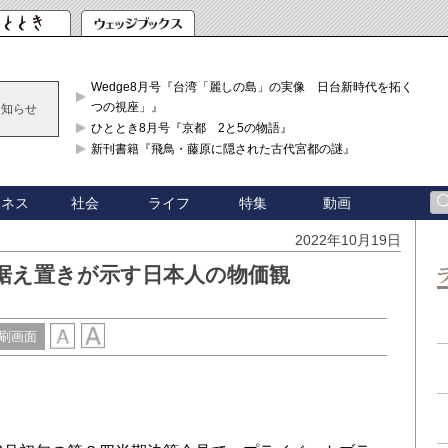
Wedge8月号『台湾「麗しの島」の実像 日台新時代を拓く「3
つの視座」』
お知らせ
ひととき8月号『京都 2と5の物語』
新刊書籍『飛鳥・藤原に隠された古代宮都の謎』
ジネス
社会
ライフ
特集
動画
2022年10月19日
据え置きが示す日本人の物価観
刷画面