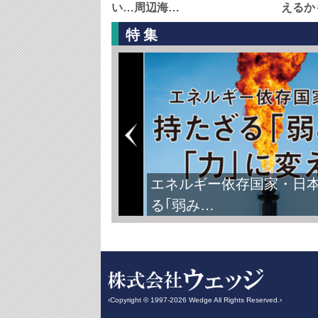
い…周辺海…
えるか
特集
エネルギー依存国家・日
る｢弱み…
‹Copyright © 1997-2026 Wedge All Rights Reserved.›