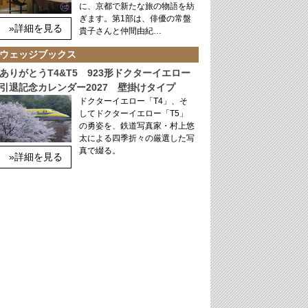
に、京都で新たな旅の物語を紡
ぎます。第1部は、俳優の常盤
»詳細を見る
貴子さんと仲間由紀…
ウェッジブックス
ありがとうT4&T5 923形ドクターイエロー
引退記念カレンダー2027 壁掛けタイプ
ドクターイエロー「T4」、そ
してドクターイエロー「T5」
の勇姿を、鉄道写真家・村上悠
太による四季折々の厳選した写
真で綴る。
»詳細を見る