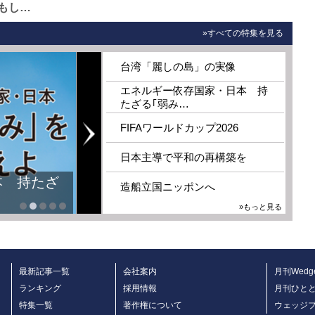
もし…
»すべての特集を見る
台湾「麗しの島」の実像
エネルギー依存国家・日本 持
たざる｢弱み…
FIFAワールドカップ2026
日本主導で平和の再構築を
本 持たざ
造船立国ニッポンへ
»もっと見る
最新記事一覧
会社案内
月刊Wedg
ランキング
採用情報
月刊ひと
特集一覧
著作権について
ウェッジ