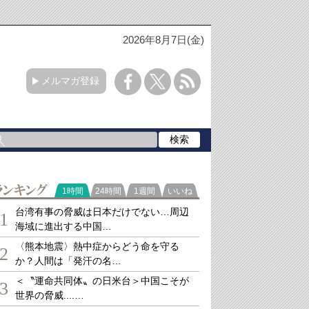
2026年8月7日(金)
メルマガ登録
ランキング
1時間
24時間
1週間
いいね
台湾有事の脅威は日本だけでない…周辺
1
海域に進出する中国…
〈熊本地震〉熱中症からどう命を守る
2
か？人間は「発汗の名…
＜〝運命共同体〟の日米台＞中国こそが
3
世界の脅威....…