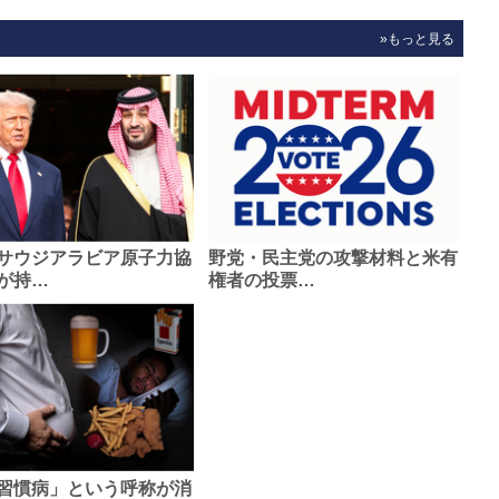
»もっと見る
サウジアラビア原子力協
野党・民主党の攻撃材料と米有
が持…
権者の投票…
習慣病」という呼称が消