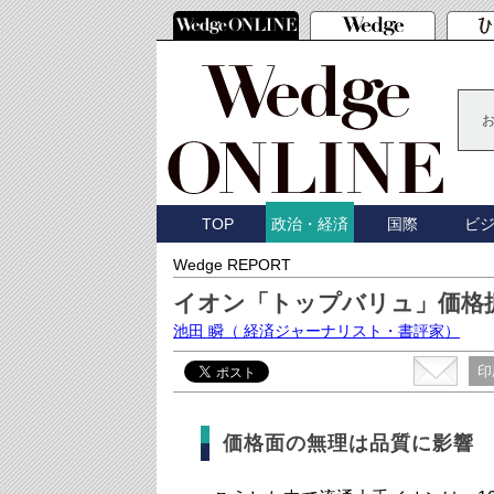
TOP
国際
ビ
政治・経済
Wedge REPORT
イオン「トップバリュ」価格
池田 瞬
（ 経済ジャーナリスト・書評家）
印
価格面の無理は品質に影響