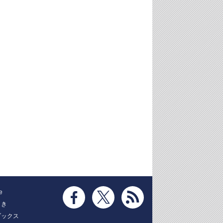
e
とき
ブックス