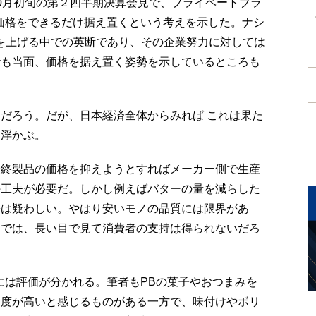
0月初旬の第２四半期決算会見で、プライベートブラ
価格をできるだけ据え置くという考えを示した。ナシ
を上げる中での英断であり、その企業努力に対しては
でも当面、価格を据え置く姿勢を示しているところも
だろう。だが、日本経済全体からみれば これは果た
も浮かぶ。
終製品の価格を抑えようとすればメーカー側で生産
の工夫が必要だ。しかし例えばバターの量を減らした
かは疑わしい。やはり安いモノの品質には限界があ
品では、長い目で見て消費者の支持は得られないだろ
は評価が分かれる。筆者もPBの菓子やおつまみを
足度が高いと感じるものがある一方で、味付けやボリ