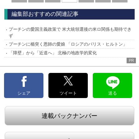
へ
へ
編集部おすすめの関連記事
プーチンの愛国主義政策で 米大統領選後の米ロ関係も期待でき
ず
プーチンに楯突く恩師の愛娘 「ロシアのパリス・ヒルトン」
「障壁」から「近道へ」 北極の地政学的変化
PR
シェア
ツイート
送る
連載バックナンバー