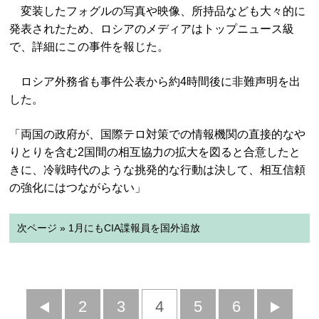
変装したフォグルの写真や映像、所持品なども大々的に
発表されたため、ロシアのメディアはトップニュース級
で、詳細にこの事件を報じた。
ロシア外務省も事件公表から約4時間後に非難声明を出
した。
「両国の政府が、国際テロ対策での情報機関の直接的なや
りとりを含む2国間の相互協力の拡大を図ると合意したと
きに、冷戦時代のような挑発的な行動は決して、相互信頼
の強化にはつながらない」
次ページ » 1月にもCIA諜報員を国外追放
前
2
3
4
5
6