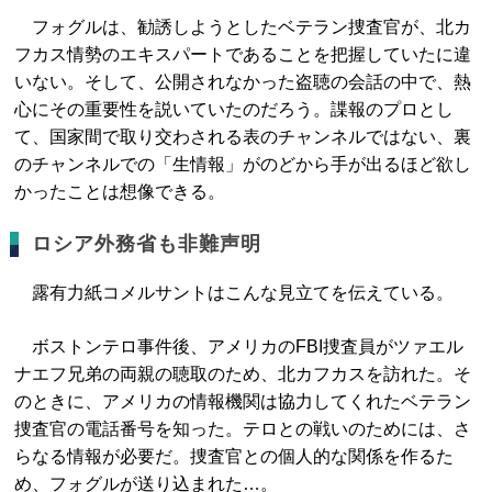
フォグルは、勧誘しようとしたベテラン捜査官が、北カ
フカス情勢のエキスパートであることを把握していたに違
いない。そして、公開されなかった盗聴の会話の中で、熱
心にその重要性を説いていたのだろう。諜報のプロとし
て、国家間で取り交わされる表のチャンネルではない、裏
のチャンネルでの「生情報」がのどから手が出るほど欲し
かったことは想像できる。
ロシア外務省も非難声明
露有力紙コメルサントはこんな見立てを伝えている。
ボストンテロ事件後、アメリカのFBI捜査員がツァエル
ナエフ兄弟の両親の聴取のため、北カフカスを訪れた。そ
のときに、アメリカの情報機関は協力してくれたベテラン
捜査官の電話番号を知った。テロとの戦いのためには、さ
らなる情報が必要だ。捜査官との個人的な関係を作るた
め、フォグルが送り込まれた…。