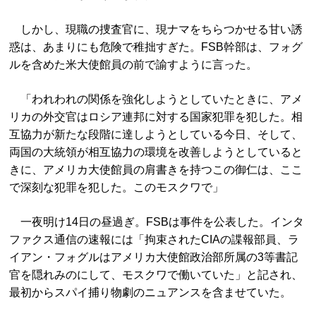
しかし、現職の捜査官に、現ナマをちらつかせる甘い誘
惑は、あまりにも危険で稚拙すぎた。FSB幹部は、フォグ
ルを含めた米大使館員の前で諭すように言った。
「われわれの関係を強化しようとしていたときに、アメ
リカの外交官はロシア連邦に対する国家犯罪を犯した。相
互協力が新たな段階に達しようとしている今日、そして、
両国の大統領が相互協力の環境を改善しようとしていると
きに、アメリカ大使館員の肩書きを持つこの御仁は、ここ
で深刻な犯罪を犯した。このモスクワで」
一夜明け14日の昼過ぎ。FSBは事件を公表した。インタ
ファクス通信の速報には「拘束されたCIAの諜報部員、ラ
イアン・フォグルはアメリカ大使館政治部所属の3等書記
官を隠れみのにして、モスクワで働いていた」と記され、
最初からスパイ捕り物劇のニュアンスを含ませていた。