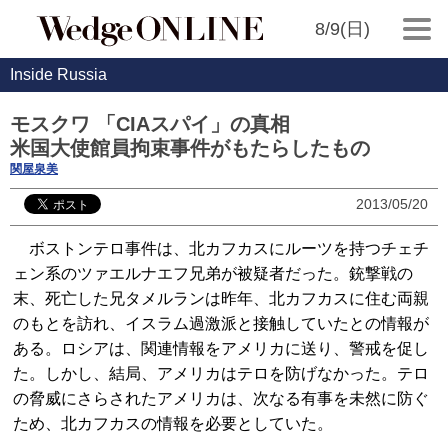
8/9(日)
Inside Russia
モスクワ 「CIAスパイ」の真相
米国大使館員拘束事件がもたらしたもの
関屋泉美
2013/05/20
ボストンテロ事件は、北カフカスにルーツを持つチェチ
ェン系のツァエルナエフ兄弟が被疑者だった。銃撃戦の
末、死亡した兄タメルランは昨年、北カフカスに住む両親
のもとを訪れ、イスラム過激派と接触していたとの情報が
ある。ロシアは、関連情報をアメリカに送り、警戒を促し
た。しかし、結局、アメリカはテロを防げなかった。テロ
の脅威にさらされたアメリカは、次なる有事を未然に防ぐ
ため、北カフカスの情報を必要としていた。