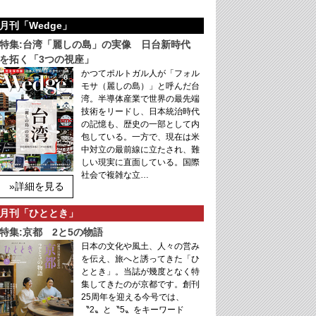
月刊「Wedge」
特集:台湾「麗しの島」の実像 日台新時代
を拓く「3つの視座」
かつてポルトガル人が「フォル
モサ（麗しの島）」と呼んだ台
湾。半導体産業で世界の最先端
技術をリードし、日本統治時代
の記憶も、歴史の一部として内
包している。一方で、現在は米
中対立の最前線に立たされ、難
しい現実に直面している。国際
社会で複雑な立…
»詳細を見る
月刊「ひととき」
特集:京都 2と5の物語
日本の文化や風土、人々の営み
を伝え、旅へと誘ってきた「ひ
ととき」。当誌が幾度となく特
集してきたのが京都です。創刊
25周年を迎える今号では、
〝2〟と〝5〟をキーワード