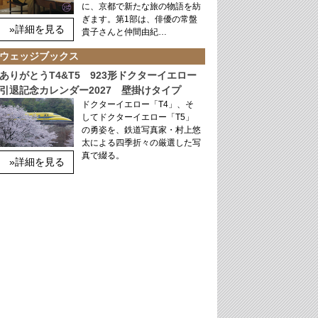
に、京都で新たな旅の物語を紡
ぎます。第1部は、俳優の常盤
»詳細を見る
貴子さんと仲間由紀…
ウェッジブックス
ありがとうT4&T5 923形ドクターイエロー
引退記念カレンダー2027 壁掛けタイプ
ドクターイエロー「T4」、そ
してドクターイエロー「T5」
の勇姿を、鉄道写真家・村上悠
太による四季折々の厳選した写
真で綴る。
»詳細を見る