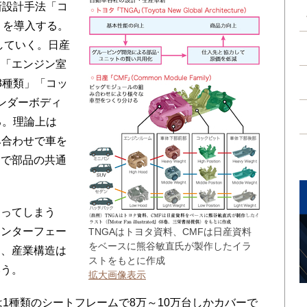
新設計手法「コ
」を導入する。
していく。日産
を「エンジン室
3種類」「コッ
ンダーボディ
る。理論上は
組み合わせで車を
内で部品の共通
ってしまう
インターフェー
TNGAはトヨタ資料、CMFは日産資料
をベースに熊谷敏直氏が製作したイラ
め、産業構造は
ストをもとに作成
いう。
拡大画像表示
1種類のシートフレームで8万～10万台しかカバーで