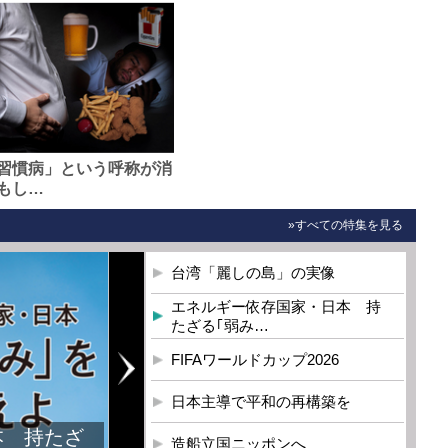
習慣病」という呼称が消
もし…
»すべての特集を見る
台湾「麗しの島」の実像
エネルギー依存国家・日本 持
たざる｢弱み…
FIFAワールドカップ2026
日本主導で平和の再構築を
本 持たざ
造船立国ニッポンへ