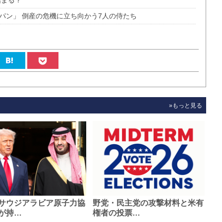
始まる？
パン」 倒産の危機に立ち向かう7人の侍たち
»もっと見る
サウジアラビア原子力協
野党・民主党の攻撃材料と米有
が持…
権者の投票…