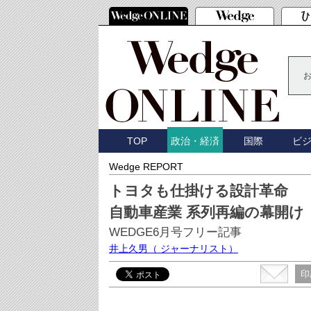
TOP
国際
ビ
政治・経済
Wedge REPORT
トヨタも仕掛ける設計革命
自動車産業 系列再編の幕開け
WEDGE6月号フリー記事
井上久男
（ ジャーナリスト）
印