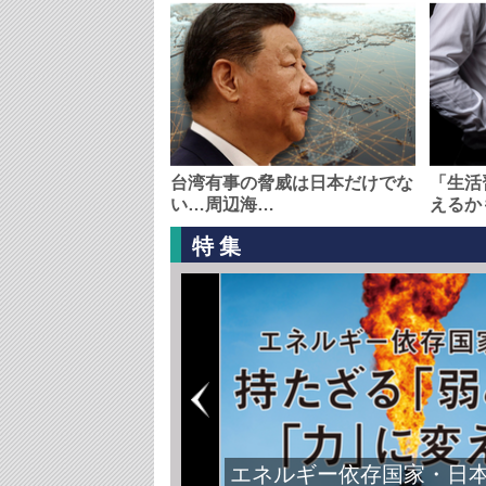
台湾有事の脅威は日本だけでな
「生活
い…周辺海…
えるか
特集
エネルギー依存国家・日