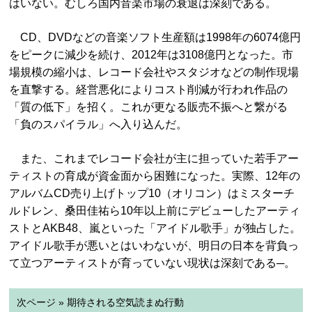
はいない。むしろ国内音楽市場の衰退は深刻である。
CD、DVDなどの音楽ソフト生産額は1998年の6074億円
をピークに減少を続け、2012年は3108億円となった。市
場規模の縮小は、レコード会社やスタジオなどの制作現場
を直撃する。経営悪化によりコスト削減が行われ作品の
「質の低下」を招く。これが更なる販売不振へと繋がる
「負のスパイラル」へ入り込んだ。
また、これまでレコード会社が主に担っていた若手アー
ティストの育成が資金面から困難になった。実際、12年の
アルバムCD売り上げトップ10（オリコン）はミスターチ
ルドレン、桑田佳祐ら10年以上前にデビューしたアーティ
ストとAKB48、嵐といった「アイドル歌手」が独占した。
アイドル歌手が悪いとはいわないが、明日の日本を背負っ
て立つアーティストが育っていない現状は深刻である─。
次ページ » 期待される空気読まぬ行動