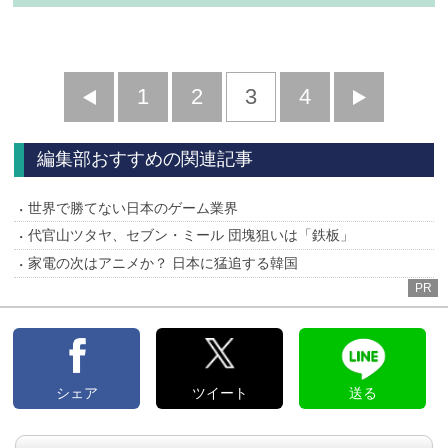
前
1
2
3
4
次
へ
へ
編集部おすすめの関連記事
世界で勝てない日本のゲーム業界
代官山ツタヤ、セブン・ミール 団塊狙いは「鉄板」
家電の次はアニメか？ 日本に猛追する韓国
PR
シェア
ツイート
送る