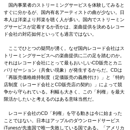
国内事業者のストリーミングサービスを体験してみると
すぐに分かるが、国内有名アーティストの曲が少ない。日
本人は洋楽より邦楽を聴く人が多い。国内でストリーミン
グサービスが定着するか否かは、楽曲提供を決めるレコー
ド会社の対応如何といっても過言ではない。
ここでひとつの疑問が湧く。なぜ国内レコード会社はス
トリーミングサービスへの楽曲提供に二の足を踏むのか。
それはレコード会社にとって最もおいしいCD販売とカニ
バリゼーション（共食い現象）が発生するからだ。CDは
「再販売価格維持制度（定価販売の義務付け）」と「特約
店制度（レコード会社とCD販売店の契約）」によって競
争から守られている。利幅も大きく、この「利権」を最大
限活かしたいと考えるのはある意味当然だ。
レコード会社のCD「利権」を守る動きは今に始まった
ことではない。日本はアップルのダウンロードサービス
iTunesが先進国で唯一失敗している国である。「アメリカ