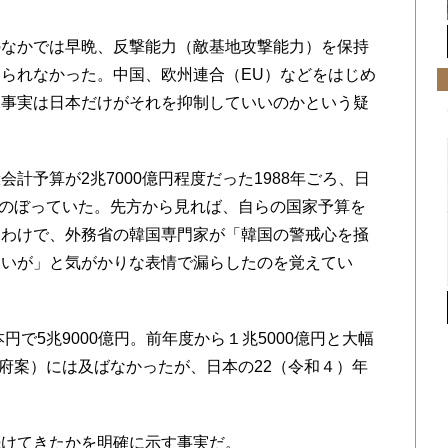
なかでは早晩、反撃能力（敵基地攻撃能力）を保持
られなかった。中国、欧州連合（EU）などをはじめ
る事実は日本だけがそれを抑制していいのかという疑
予算が2兆7000億円程度だった1988年ごろ、日
後にのぼっていた。先方から見れば、自らの国家予算を
たわけで、外務省の韓国専門家が「韓国の警戒心を掻
いいが」と気がかりな表情で漏らしたのを覚えてい
円で5兆9000億円。前年度から１兆5000億円と大幅
政府案）には及ばなかったが、日本の22（令和４）年
続けてきたかを明確に示す事実だ。