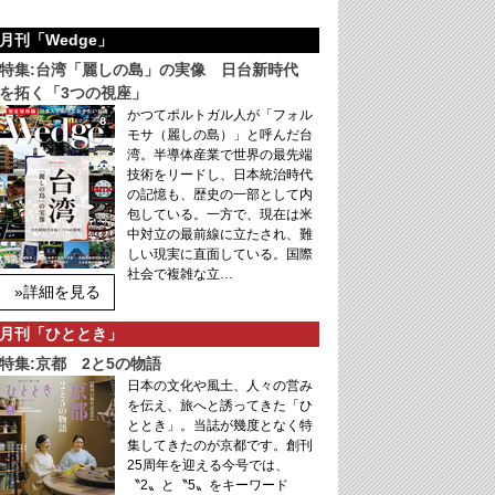
月刊「Wedge」
特集:台湾「麗しの島」の実像 日台新時代
を拓く「3つの視座」
かつてポルトガル人が「フォル
モサ（麗しの島）」と呼んだ台
湾。半導体産業で世界の最先端
技術をリードし、日本統治時代
の記憶も、歴史の一部として内
包している。一方で、現在は米
中対立の最前線に立たされ、難
しい現実に直面している。国際
社会で複雑な立…
»詳細を見る
月刊「ひととき」
特集:京都 2と5の物語
日本の文化や風土、人々の営み
を伝え、旅へと誘ってきた「ひ
ととき」。当誌が幾度となく特
集してきたのが京都です。創刊
25周年を迎える今号では、
〝2〟と〝5〟をキーワード