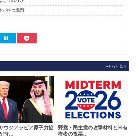
はどう戦うか
本が持つ課題
»もっと見る
サウジアラビア原子力協
野党・民主党の攻撃材料と米有
が持…
権者の投票…