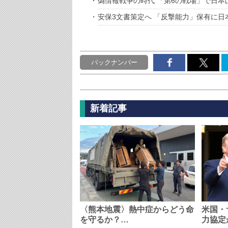
偽情報戦争の時代 「第6の戦場」で日本
安保3文書策定へ 「反撃能力」保有に日
バックナンバー
新着記事
〈熊本地震〉熱中症からどう命
米国・
を守るか？…
力協定