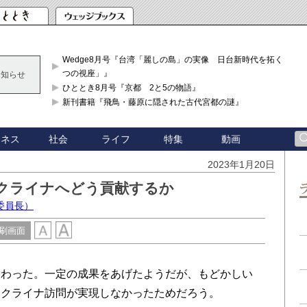
Wedge8月号『台湾「麗しの島」の実像 日台新時代を拓く「3
つの視座」』
お知らせ
ひととき8月号『京都 2と5の物語』
新刊書籍『飛鳥・藤原に隠された古代宮都の謎』
ジネス
社会
ライフ
特集
動画
2023年1月20日
ウクライナへどう貢献するか
委員長）
刷画面
わった。一定の成果をあげたようだが、もどかしい
ウクライナ訪問が実現しなかったためだろう。