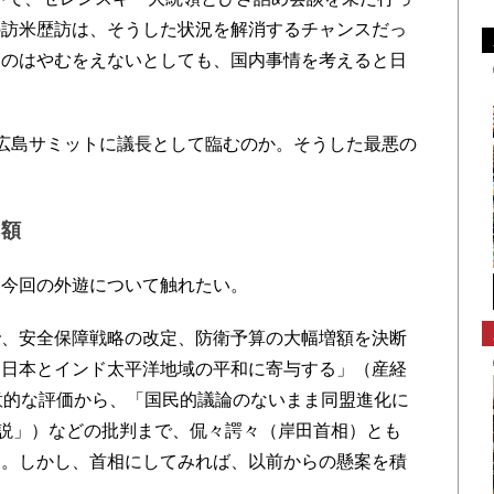
の訪米歴訪は、そうした状況を解消するチャンスだっ
たのはやむをえないとしても、国内事情を考えると日
広島サミットに議長として臨むのか。そうした最悪の
増額
今回の外遊について触れたい。
、安全保障戦略の改定、防衛予算の大幅増額を決断
「日本とインド太平洋地域の平和に寄与する」（産経
意的な評価から、「国民的議論のないまま同盟進化に
社説」）などの批判まで、侃々諤々（岸田首相）とも
る。しかし、首相にしてみれば、以前からの懸案を積