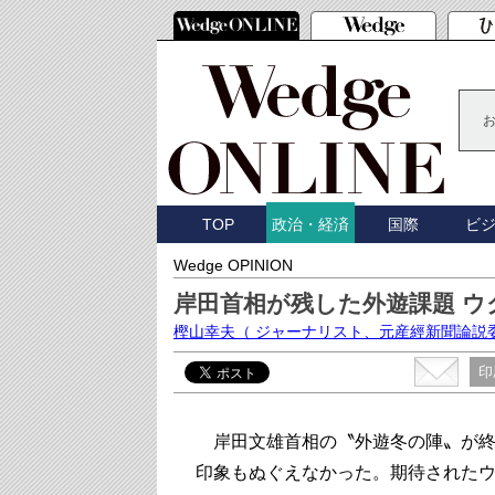
TOP
国際
ビ
政治・経済
Wedge OPINION
岸田首相が残した外遊課題 
樫山幸夫
（ ジャーナリスト、元産經新聞論説
印
岸田文雄首相の〝外遊冬の陣〟が終
印象もぬぐえなかった。期待された