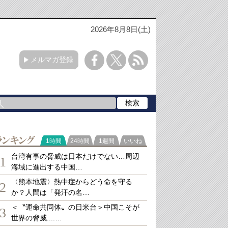
2026年8月8日(土)
メルマガ登録
ランキング
1時間
24時間
1週間
いいね
台湾有事の脅威は日本だけでない…周辺
1
海域に進出する中国…
〈熊本地震〉熱中症からどう命を守る
2
か？人間は「発汗の名…
＜〝運命共同体〟の日米台＞中国こそが
3
世界の脅威....…