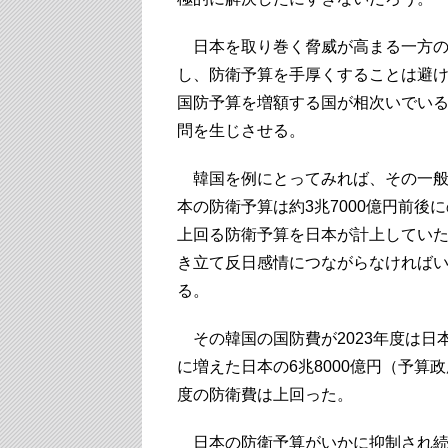
日本を取り巻く脅威が高まる一方の
し、防衛予算を手厚くすることは避け
国防予算を増額する国が相次いでい
問を生じさせる。
韓国を例にとってみれば、その一般会計
本の防衛予算は約3兆7000億円前
上回る防衛予算を日本が計上してい
き立て反日感情につながらなければ
る。
その韓国の国防費が2023年度は日本
に増えた日本の6兆8000億円（予算
度の防衛費は上回った。
日本の防衛予算がいかに抑制され