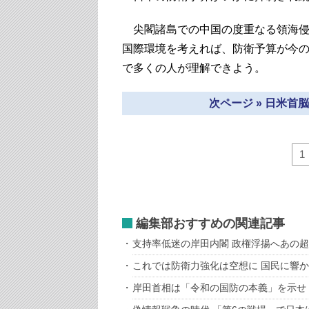
尖閣諸島での中国の度重なる領海侵
国際環境を考えれば、防衛予算が今
で多くの人が理解できよう。
次ページ » 日米
1
編集部おすすめの関連記事
支持率低迷の岸田内閣 政権浮揚へあの
これでは防衛力強化は空想に 国民に響
岸田首相は「令和の国防の本義」を示せ