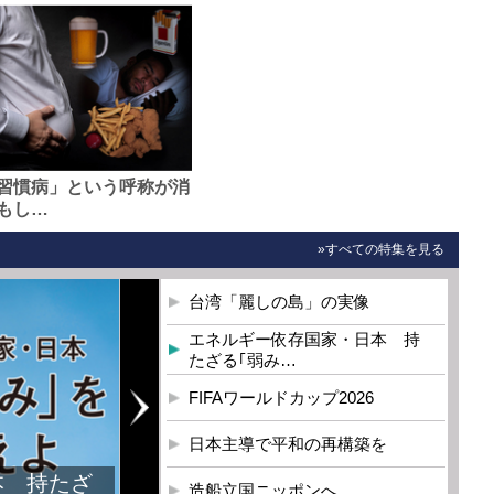
習慣病」という呼称が消
もし…
»すべての特集を見る
台湾「麗しの島」の実像
エネルギー依存国家・日本 持
たざる｢弱み…
FIFAワールドカップ2026
日本主導で平和の再構築を
本 持たざ
造船立国ニッポンへ