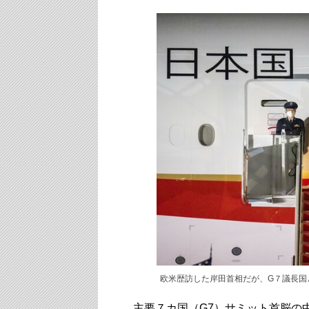
欧米歴訪した岸田首相だが、G７議長国
主要７カ国（G7）サミット首脳の