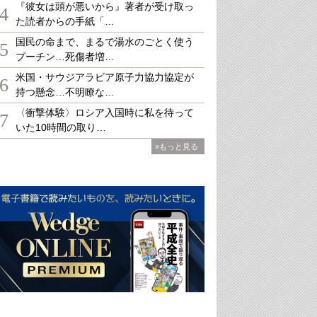
『彼女は頭が悪いから』著者が受け取っ
4
た読者からの手紙「…
国民の命まで、まるで湯水のごとく使う
5
プーチン…死傷者増…
米国・サウジアラビア原子力協力協定が
6
持つ懸念…不明瞭な…
〈衝撃体験〉ロシア入国時に私を待って
7
いた10時間の取り…
»もっと見る