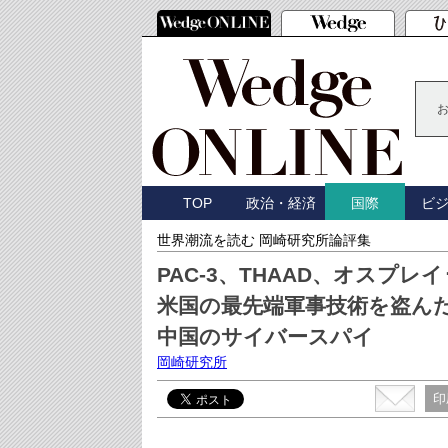
TOP
政治・経済
ビ
国際
世界潮流を読む 岡崎研究所論評集
PAC-3、THAAD、オスプレイ･
米国の最先端軍事技術を盗ん
中国のサイバースパイ
岡崎研究所
印