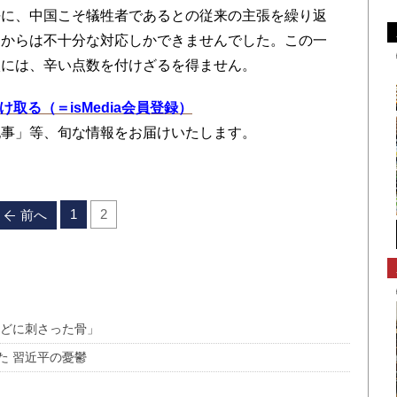
平に、中国こそ犠牲者であるとの従来の主張を繰り返
側からは不十分な対応しかできませんでした。この一
談には、辛い点数を付けざるを得ません。
を受け取る（＝isMedia会員登録）
記事」等、旬な情報をお届けいたします。
1
2
前へ
のどに刺さった骨」
た 習近平の憂鬱