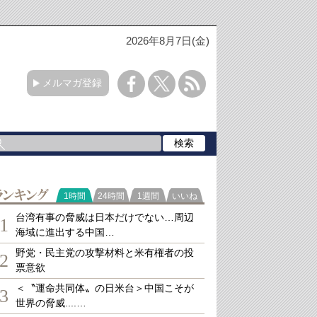
2026年8月7日(金)
メルマガ登録
ランキング
1時間
24時間
1週間
いいね
台湾有事の脅威は日本だけでない…周辺
1
海域に進出する中国…
野党・民主党の攻撃材料と米有権者の投
2
票意欲
＜〝運命共同体〟の日米台＞中国こそが
3
世界の脅威....…