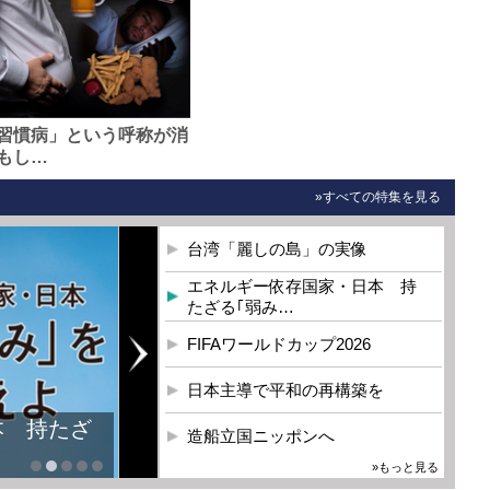
習慣病」という呼称が消
もし…
»すべての特集を見る
台湾「麗しの島」の実像
エネルギー依存国家・日本 持
たざる｢弱み…
FIFAワールドカップ2026
日本主導で平和の再構築を
本 持たざ
造船立国ニッポンへ
»もっと見る