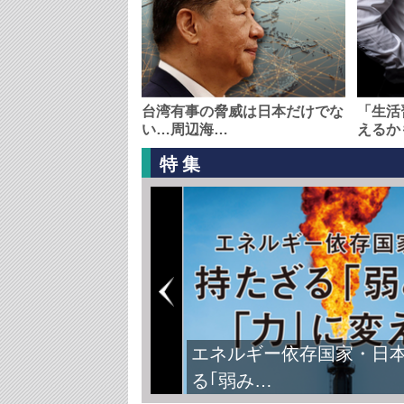
台湾有事の脅威は日本だけでな
「生活
い…周辺海…
えるか
特集
エネルギー依存国家・日
る｢弱み…