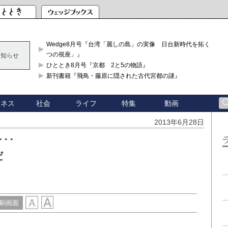
Wedge8月号『台湾「麗しの島」の実像 日台新時代を拓く「3
つの視座」』
お知らせ
ひととき8月号『京都 2と5の物語』
新刊書籍『飛鳥・藤原に隠された古代宮都の謎』
ジネス
社会
ライフ
特集
動画
2013年6月28日
･･
だ
刷画面