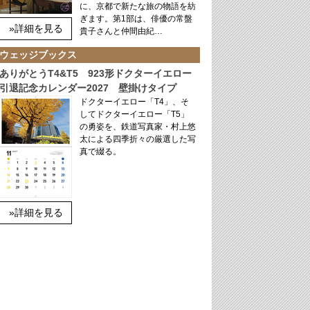
に、京都で新たな旅の物語を紡
ぎます。第1部は、俳優の常盤
»詳細を見る
貴子さんと仲間由紀…
ウェッジブックス
ありがとうT4&T5 923形ドクターイエロー
引退記念カレンダー2027 壁掛けタイプ
ドクターイエロー「T4」、そ
してドクターイエロー「T5」
の勇姿を、鉄道写真家・村上悠
太による四季折々の厳選した写
真で綴る。
»詳細を見る