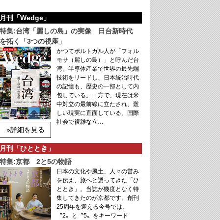
月刊「Wedge」
特集:台湾「麗しの島」の実像 日台新時代
を拓く「3つの視座」
かつてポルトガル人が「フォル
モサ（麗しの島）」と呼んだ台
湾。半導体産業で世界の最先端
技術をリードし、日本統治時代
の記憶も、歴史の一部として内
包している。一方で、現在は米
中対立の最前線に立たされ、難
しい現実に直面している。国際
社会で複雑な立…
»詳細を見る
月刊「ひととき」
特集:京都 2と5の物語
日本の文化や風土、人々の営み
を伝え、旅へと誘ってきた「ひ
ととき」。当誌が幾度となく特
集してきたのが京都です。創刊
25周年を迎える今号では、
〝2〟と〝5〟をキーワード