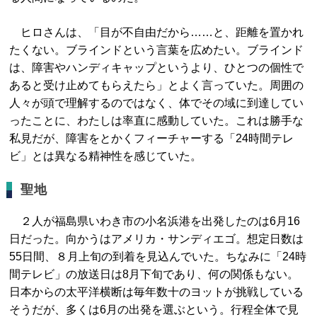
ヒロさんは、「目が不自由だから……と、距離を置かれ
たくない。ブラインドという言葉を広めたい。ブラインド
は、障害やハンディキャップというより、ひとつの個性で
あると受け止めてもらえたら」とよく言っていた。周囲の
人々が頭で理解するのではなく、体でその域に到達してい
ったことに、わたしは率直に感動していた。これは勝手な
私見だが、障害をとかくフィーチャーする「24時間テレ
ビ」とは異なる精神性を感じていた。
聖地
２人が福島県いわき市の小名浜港を出発したのは6月16
日だった。向かうはアメリカ・サンディエゴ。想定日数は
55日間、８月上旬の到着を見込んでいた。ちなみに「24時
間テレビ」の放送日は8月下旬であり、何の関係もない。
日本からの太平洋横断は毎年数十のヨットが挑戦している
そうだが、多くは6月の出発を選ぶという。行程全体で見