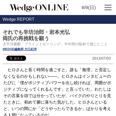
8/9(日)
Wedge REPORT
それでも辛坊治郎・岩本光弘
両氏の再挑戦を願う
太平洋横断「ブラインドセーリング」半年間の取材で感じたこと
WEDGE編集部 大江紀洋
2013/07/03
ヒロさんと長く時間を過ごすと、誰も「無理」と否定し
なくなるのかもしれない――。ヒロさんはインタビューの
たびに「僕がポジティブパワーを出し続ければ、周囲がポ
ジティブになってくれるんです」と言っていた。わたしは
その言葉を頭では分かっていたが、バイクのやりとりを見
たときに、初めて腑に落ちた気がした。ヒロさんといる
と、いつの間にか「どうやったらできるか」ばかりを考え
る人間になっているのだ。