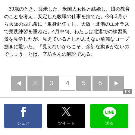
39歳のとき、渡米した。米国人女性と結婚し、娘の教育
のことを考え、安定した教職の仕事を捨てた。今年3月か
ら大阪の西九条に「単身赴任」し、大阪・北港のエオラス
で実践練習を重ねた。4月中旬、わたしは北港での練習風
景を見学したが、見えているとしか思えない華麗なロープ
捌きに驚いた。「見えないからこそ、余計な動きがないの
でしょう」とは、辛坊さんの解説である。
前
2
3
4
5
6
PR
へ
へ
シェア
ツイート
送る