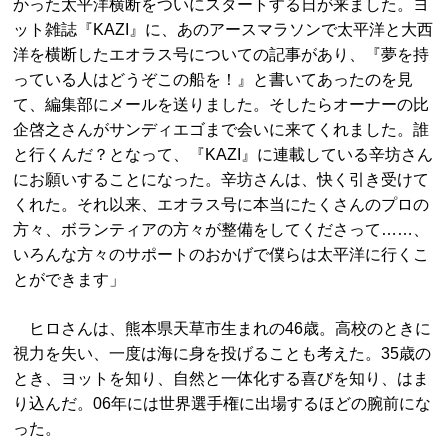
かった太平洋横断をついにスタートする日が来ました。ヨ
ット雑誌『KAZI』に、あのアースマラソンで太平洋と大西
洋を横断したエオラス号についての記事があり、『夢を持
っている人はどうぞこの船を！』と書いてあったのを見
て、編集部にメールを送りました。そしたらオーナーの比
企啓之さんがサンディエゴまで会いに来てくれました。誰
と行くんだ？となって、『KAZI』に連載している辛坊さん
にお願いすることになった。辛坊さんは、快く引き受けて
くれた。それ以来、エオラス号に本当にたくさんのプロの
方々、ボランティアの方々が整備をしてくださって……、
いろんな方々のサポートのおかげで僕らは太平洋に行くこ
とができます」
ヒロさんは、熊本県天草市生まれの46歳。高校のときに
視力を失い、一度は海に身を投げることも考えた。35歳の
とき、ヨットを知り、自然と一体化する喜びを知り、はま
り込んだ。06年には世界選手権に出場するほどの腕前にな
った。