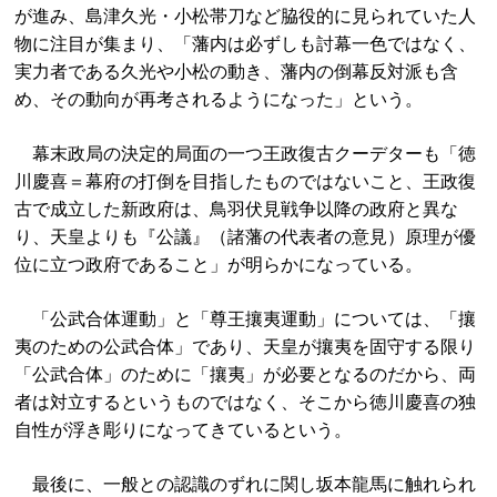
が進み、島津久光・小松帯刀など脇役的に見られていた人
物に注目が集まり、「藩内は必ずしも討幕一色ではなく、
実力者である久光や小松の動き、藩内の倒幕反対派も含
め、その動向が再考されるようになった」という。
幕末政局の決定的局面の一つ王政復古クーデターも「徳
川慶喜＝幕府の打倒を目指したものではないこと、王政復
古で成立した新政府は、鳥羽伏見戦争以降の政府と異な
り、天皇よりも『公議』（諸藩の代表者の意見）原理が優
位に立つ政府であること」が明らかになっている。
「公武合体運動」と「尊王攘夷運動」については、「攘
夷のための公武合体」であり、天皇が攘夷を固守する限り
「公武合体」のために「攘夷」が必要となるのだから、両
者は対立するというものではなく、そこから徳川慶喜の独
自性が浮き彫りになってきているという。
最後に、一般との認識のずれに関し坂本龍馬に触れられ