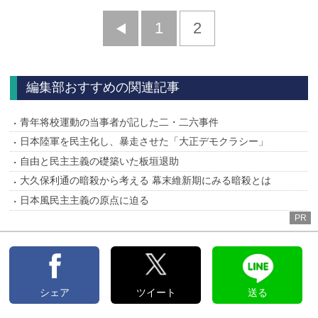
前
1
2
へ
編集部おすすめの関連記事
青年将校運動の当事者が記した二・二六事件
日本陸軍を民主化し、暴走させた「大正デモクラシー」
自由と民主主義の礎築いた板垣退助
大久保利通の暗殺から考える 幕末維新期にみる暗殺とは
日本風民主主義の原点に迫る
PR
シェア
ツイート
送る