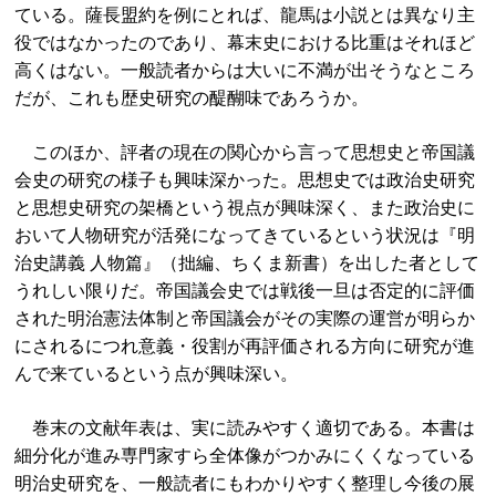
ている。薩長盟約を例にとれば、龍馬は小説とは異なり主
役ではなかったのであり、幕末史における比重はそれほど
高くはない。一般読者からは大いに不満が出そうなところ
だが、これも歴史研究の醍醐味であろうか。
このほか、評者の現在の関心から言って思想史と帝国議
会史の研究の様子も興味深かった。思想史では政治史研究
と思想史研究の架橋という視点が興味深く、また政治史に
おいて人物研究が活発になってきているという状況は『明
治史講義 人物篇』（拙編、ちくま新書）を出した者として
うれしい限りだ。帝国議会史では戦後一旦は否定的に評価
された明治憲法体制と帝国議会がその実際の運営が明らか
にされるにつれ意義・役割が再評価される方向に研究が進
んで来ているという点が興味深い。
巻末の文献年表は、実に読みやすく適切である。本書は
細分化が進み専門家すら全体像がつかみにくくなっている
明治史研究を、一般読者にもわかりやすく整理し今後の展