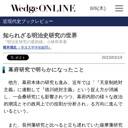
8/6(木)
近現代史ブックレビュー
知られざる明治史研究の世界
『明治史研究の最前線』小林和幸著
筒井清忠
（ 帝京大学学術顧問）
2023/03/19
幕府研究で明らかになったこと
他方、幕府本体の研究も進み、近年では「『天皇制絶対
主義』に連動して『徳川絶対主義』という捉え方が消滅
し、一会桑研究にも影響されつつ、幕府内部の様々な政治
的潮流とその政局上での役割が分析され」る方向に進んで
いるという。
また、長州藩研究と比べると立ち遅れていた薩摩藩研究