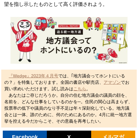
望を指し示したものとして高く評価されよう。
『Wedge』2023年４月号
では、｢地方議会ってホントにいる
の？」を特集しております。全国の書店や駅売店、
アマゾン
でお
買い求めいただけます。試し読みは
こちら
。
あなたはご存じだろうか。自分の住む地方議会の議員の顔を、
名前を、どんな仕事をしているのかを─。住民の関心は高まらず、
投票率の低下や議員のなり手不足は年々深刻化している。地方議
会とは一体、誰のために、何のためにあるのか。4月に統一地方選
挙を控える今だからこそ、その意義を再考したい。
Facebook
X
メルマガ