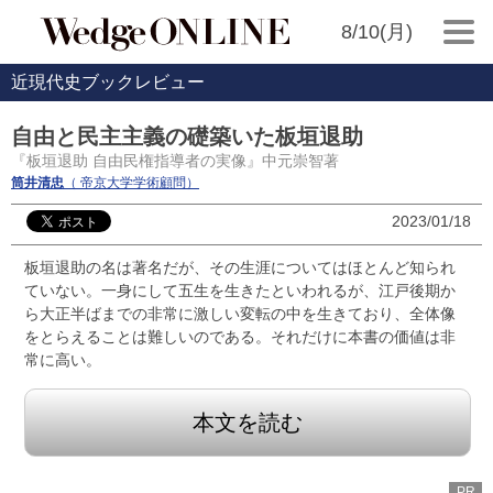
8/10(月)
近現代史ブックレビュー
自由と民主主義の礎築いた板垣退助
『板垣退助 自由民権指導者の実像』中元崇智著
筒井清忠
（ 帝京大学学術顧問）
2023/01/18
板垣退助の名は著名だが、その生涯についてはほとんど知られ
ていない。一身にして五生を生きたといわれるが、江戸後期か
ら大正半ばまでの非常に激しい変転の中を生きており、全体像
をとらえることは難しいのである。それだけに本書の価値は非
常に高い。
本文を読む
PR