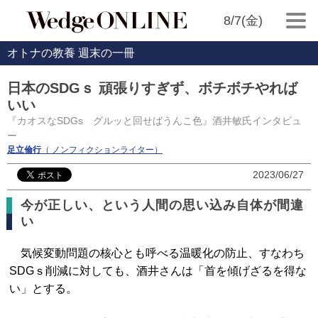
8/7(金)
オトナの教養 週末の一冊
日本のSDGｓ 頑張りすぎず、ボチボチやれば
いい
『カオスなSDGs グルッと回せばうんこ色』酒井敏氏インタビュ
ー
足立倫行
（ ノンフィクションライター）
2023/06/27
今が正しい、という人間の思い込み自体が間違
い
気候変動問題の核心とも呼べる温暖化の防止、すなわち
SDGｓ削減に対しても、酒井さんは「首を傾げざるを得な
い」とする。