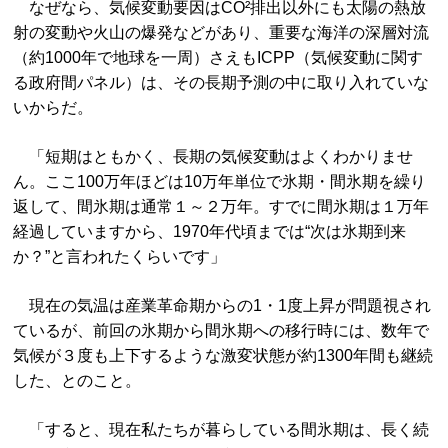
なぜなら、気候変動要因はCO²排出以外にも太陽の熱放
射の変動や火山の爆発などがあり、重要な海洋の深層対流
（約1000年で地球を一周）さえもICPP（気候変動に関す
る政府間パネル）は、その長期予測の中に取り入れていな
いからだ。
「短期はともかく、長期の気候変動はよくわかりませ
ん。ここ100万年ほどは10万年単位で氷期・間氷期を繰り
返して、間氷期は通常１～２万年。すでに間氷期は１万年
経過していますから、1970年代頃までは“次は氷期到来
か？”と言われたくらいです」
現在の気温は産業革命期からの1・1度上昇が問題視され
ているが、前回の氷期から間氷期への移行時には、数年で
気候が３度も上下するような激変状態が約1300年間も継続
した、とのこと。
「すると、現在私たちが暮らしている間氷期は、長く続