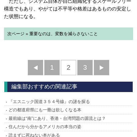
ただし、システム自体が自己組織化するスケールフリー
構造でもあり、やがては不平等や格差はあるものの安定し
た状態になる。
次ページ » 重要なのは、変数を減らさないこと
前
1
2
3
次
へ
へ
編集部おすすめの関連記事
『エスニック国道３５４号線』の謎を探る
どの都道府県にも一冊は欲しくなる本
最前線は“南”にあり、香港・台湾問題の源流とは？
住んだから分かるアメリカの本当の姿
読まずに死ねない本がある