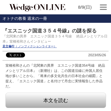
8/9(日)
オトナの教養 週末の一冊
『エスニック国道３５４号線』の謎を探る
『北関東の異界 エスニック国道３５４号線 絶品メシとリアル日
本』室橋裕和さんインタビュー
足立倫行
（ ノンフィクションライター）
2023/05/26
室橋裕和さんの『北関東の異界 エスニック国道354号線 絶品
メシとリアル日本』（新潮社）は、この国道沿線に外国人居住
地が多いことから、「将来の多文化共生の日本社会の縮図」と
捉え、「エスニック国道」と名付けて丹念に実情報告した作品
だ。
本文を読む