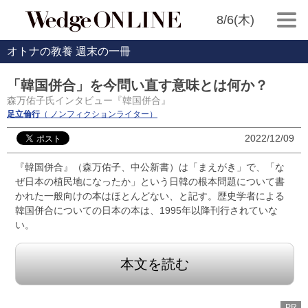
8/6(木)
オトナの教養 週末の一冊
「韓国併合」を今問い直す意味とは何か？
森万佑子氏インタビュー『韓国併合』
足立倫行
（ ノンフィクションライター）
2022/12/09
『韓国併合』（森万佑子、中公新書）は「まえがき」で、「な
ぜ日本の植民地になったか」という日韓の根本問題について書
かれた一般向けの本はほとんどない、と記す。歴史学者による
韓国併合についての日本の本は、1995年以降刊行されていな
い。
本文を読む
PR