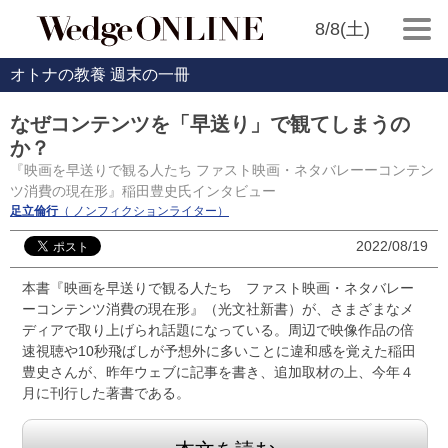
8/8(土)
オトナの教養 週末の一冊
なぜコンテンツを「早送り」で観てしまうの
か？
『映画を早送りで観る人たち ファスト映画・ネタバレーーコンテン
ツ消費の現在形』稲田豊史氏インタビュー
足立倫行
（ ノンフィクションライター）
2022/08/19
本書『映画を早送りで観る人たち ファスト映画・ネタバレー
ーコンテンツ消費の現在形』（光文社新書）が、さまざまなメ
ディアで取り上げられ話題になっている。周辺で映像作品の倍
速視聴や10秒飛ばしが予想外に多いことに違和感を覚えた稲田
豊史さんが、昨年ウェブに記事を書き、追加取材の上、今年４
月に刊行した著書である。