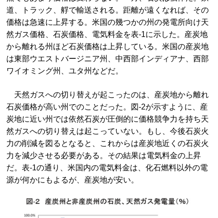
道、トラック、艀で輸送される。距離が遠くなれば、その
価格は急速に上昇する。米国の幾つかの州の発電所向け天
然ガス価格、石炭価格、電気料金を表‐1に示した。産炭地
から離れる州ほど石炭価格は上昇している。米国の産炭地
は東部ウエストバージニア州、中西部インディアナ、西部
ワイオミング州、ユタ州などだ。
天然ガスへの切り替えが起こったのは、産炭地から離れ
石炭価格が高い州でのことだった。図‐2が示すように、産
炭地に近い州では依然石炭が圧倒的に価格競争力を持ち天
然ガスへの切り替えは起こっていない。もし、今後石炭火
力の削減を図るとなると、これからは産炭地近くの石炭火
力を減少させる必要がある。その結果は電気料金の上昇
だ。表-1の通り、米国内の電気料金は、化石燃料以外の電
源が何かにもよるが、産炭地が安い。