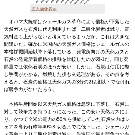
拡大画像表示
オバマ大統領はシェールガス革命により価格が下落した
天然ガスを石炭に代え利用すれば、二酸化炭素は減り、電
気料金も上がらないと考えているようだが、これは大きな
間違いだ。確かに米国内の天然ガス価格はシェールガスの
本格採掘開始以降下落している。発電所向けの天然ガスと
石炭の発電所着価格の推移を比較したのが図‐1だ。同じ発
熱量では依然石炭のほうが安い。しかし、石炭は使用に際
し手間がかかる。燃焼した後も灰処理がある。その点を考
えると、石炭の価格は天然ガスの3分の2程度以下でなけれ
ば競争力がないだろう。
本格生産開始以来天然ガス価格は急速に下落し、石炭に
対して競争力を持つようになった。この安い天然ガスによ
り、かつて全米の電力の50％を供給していた石炭火力はシ
ェアを奪われ昨年40%を切るまでに低下した。シェールガ
ス革命により二酸化炭素は減り、先進国で最も競争力のあ