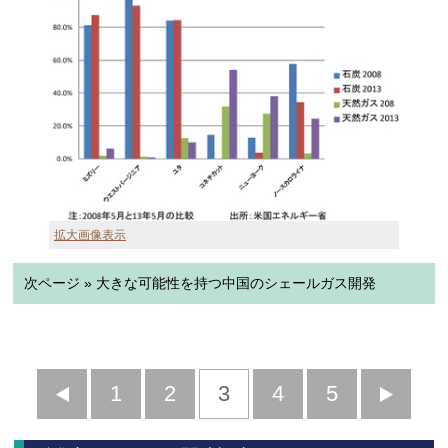
拡大画像表示
次ページ » 大きな可能性を持つ中国のシェールガス開発
前
1
2
3
4
5
へ
へ