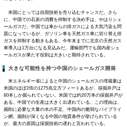
米国にとっては自国技術を売り込むチャンスだ。さら
に、中国での石炭の消費を抑制する決め手は、やはりシェ
ールガスだ。中国では車からの排ガスによる大気汚染も問
題になっているが、ガソリン車を天然ガス車に切り替え排
ガスを抑制する動きもある。今年末までに北京の天然ガス
車導入は1万台になる見込みだ。運輸部門でも国内産シェ
ールガスが果たす役割は大きいと期待されている。
大きな可能性を持つ中国のシェールガス開発
米エネルギー省によると中国のシェールガスの埋蔵量は
米国のほぼ2倍の1275兆立方フィートあるが、採掘井戸は
60本しか掘られていない。米国では約20万本の採掘井戸が
ある。中国での生産は大きく出遅れている。この理由は、
掘削に必要な大量の水の不足、中国内の脆弱なパイプライ
ン網、掘削が深くなる中国の地質条件が挙げられている
が、最大の原因は採掘技術の遅れと言われている。