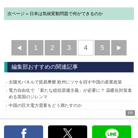
次ページ » 日本は気候変動問題で何ができるのか
前
1
2
3
4
5
へ
へ
編集部おすすめの関連記事
太陽光パネルで貿易摩擦 欧州にツケを回す中国の産業政策
電力自由化で 「新たな総括原価主義」が必要に？ 温暖化対策進
める英国のジレンマ
中国の巨大電力需要をどう満たすのか
PR