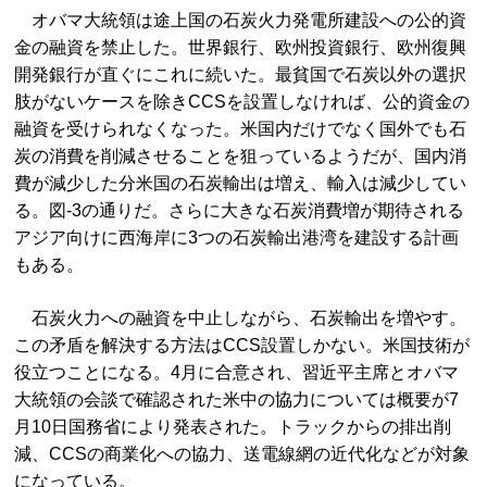
オバマ大統領は途上国の石炭火力発電所建設への公的資
金の融資を禁止した。世界銀行、欧州投資銀行、欧州復興
開発銀行が直ぐにこれに続いた。最貧国で石炭以外の選択
肢がないケースを除きCCSを設置しなければ、公的資金の
融資を受けられなくなった。米国内だけでなく国外でも石
炭の消費を削減させることを狙っているようだが、国内消
費が減少した分米国の石炭輸出は増え、輸入は減少してい
る。図‐3の通りだ。さらに大きな石炭消費増が期待される
アジア向けに西海岸に3つの石炭輸出港湾を建設する計画
もある。
石炭火力への融資を中止しながら、石炭輸出を増やす。
この矛盾を解決する方法はCCS設置しかない。米国技術が
役立つことになる。4月に合意され、習近平主席とオバマ
大統領の会談で確認された米中の協力については概要が7
月10日国務省により発表された。トラックからの排出削
減、CCSの商業化への協力、送電線網の近代化などが対象
になっている。