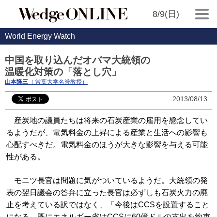
8/9(日)
World Energy Watch
中国を取り込んだオバマ大統領の
温暖化対策の「落とし穴」
山本隆三
（ 常葉大学名誉教授）
2013/08/13
産炭地の議員たちは将来の石炭産業の雇用を懸念してい
るようだが、電気料金の上昇による産業と生活への影響も
心配すべきだ。電気料金のほうが大きな影響を与える可能
性がある。
モニツ長官は問題に気がついているようだ。大統領の発
表の翌日議会の答弁に立った長官は必ずしも石炭火力の廃
止を考えている訳ではなく、「今後はCCSを設置すること
になる。既にエネルギー省はCCSに60億ドルの支出を約束