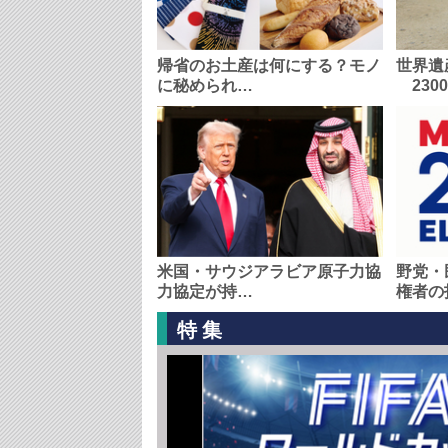
帰省のお土産は何にする？モノ
世界遺
に秘められ…
230
米国・サウジアラビア原子力協
野党・
力協定が持…
権者の
特集