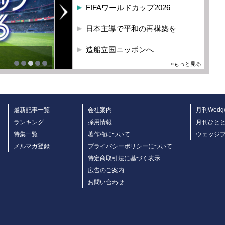
FIFAワールドカップ2026
日本主導で平和の再構築を
造船立国ニッポンへ
»もっと見る
最新記事一覧
会社案内
月刊Wedg
ランキング
採用情報
月刊ひと
特集一覧
著作権について
ウェッジ
メルマガ登録
プライバシーポリシーについて
特定商取引法に基づく表示
広告のご案内
お問い合わせ