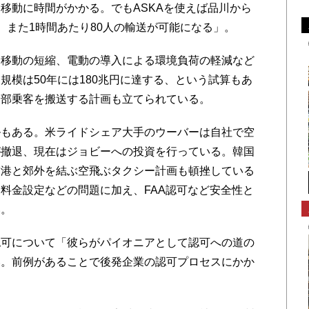
移動に時間がかかる。でもASKAを使えば品川から
、また1時間あたり80人の輸送が可能になる」。
移動の短縮、電動の導入による環境負荷の軽減など
規模は50年には180兆円に達する、という試算もあ
一部乗客を搬送する計画も立てられている。
もある。米ライドシェア大手のウーバーは自社で空
が撤退、現在はジョビーへの投資を行っている。韓国
空港と郊外を結ぶ空飛ぶタクシー計画も頓挫している
料金設定などの問題に加え、FAA認可など安全性と
い。
可について「彼らがパイオニアとして認可への道の
い。前例があることで後発企業の認可プロセスにかか