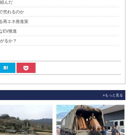
を組んだ
で売れるのか
る再エネ推進策
なEV推進
広がるか？
»もっと見る