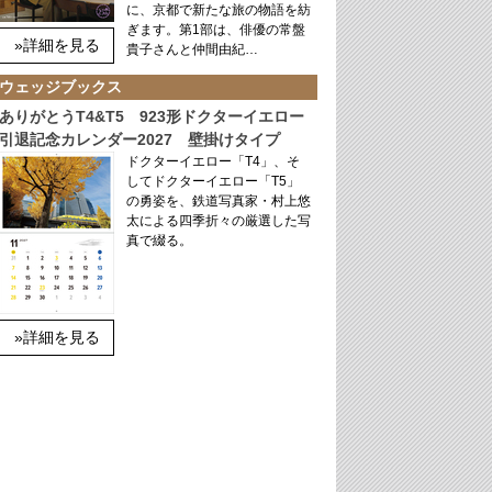
に、京都で新たな旅の物語を紡
ぎます。第1部は、俳優の常盤
»詳細を見る
貴子さんと仲間由紀…
ウェッジブックス
ありがとうT4&T5 923形ドクターイエロー
引退記念カレンダー2027 壁掛けタイプ
ドクターイエロー「T4」、そ
してドクターイエロー「T5」
の勇姿を、鉄道写真家・村上悠
太による四季折々の厳選した写
真で綴る。
»詳細を見る