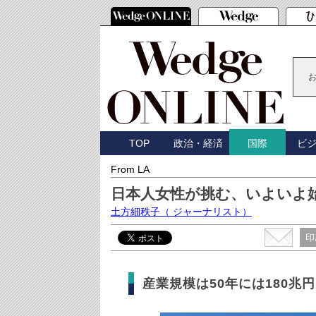
TOP
政治・経済
ビ
国際
From LA
日本人女性が挑む、いよいよ
土方細秩子
（ ジャーナリスト）
印
産業規模は50年には180兆