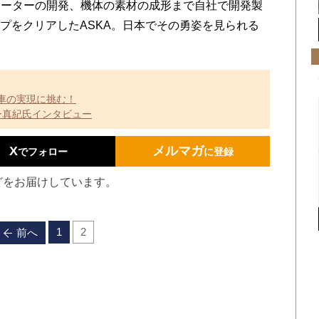
ーターの開発、機体の素材の成形まで自社で開発製
ップをクリアしたASKA。日本でその勇姿を見られる
車の実現に挑む！
ー真紀氏インタビュー
X
メルマガ
でフォロー
に登録
どをお届けしています。
1
2
前へ