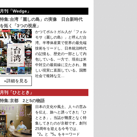
月刊「Wedge」
特集:台湾「麗しの島」の実像 日台新時代
を拓く「3つの視座」
かつてポルトガル人が「フォル
モサ（麗しの島）」と呼んだ台
湾。半導体産業で世界の最先端
技術をリードし、日本統治時代
の記憶も、歴史の一部として内
包している。一方で、現在は米
中対立の最前線に立たされ、難
しい現実に直面している。国際
社会で複雑な立…
»詳細を見る
月刊「ひととき」
特集:京都 2と5の物語
日本の文化や風土、人々の営み
を伝え、旅へと誘ってきた「ひ
ととき」。当誌が幾度となく特
集してきたのが京都です。創刊
25周年を迎える今号では、
〝2〟と〝5〟をキーワード