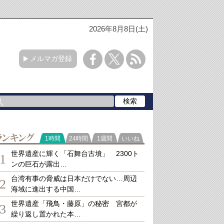
2026年8月8日(土)
メルマガ登録
ランキング
1時間
24時間
1週間
いいね
世界遺産に輝く「石舞台古墳」 2300ト
1
ンの巨石が露出…
台湾有事の脅威は日本だけでない…周辺
2
海域に進出する中国…
世界遺産「飛鳥・藤原」の秘密 宮都が
3
繰り返し置かれた本…