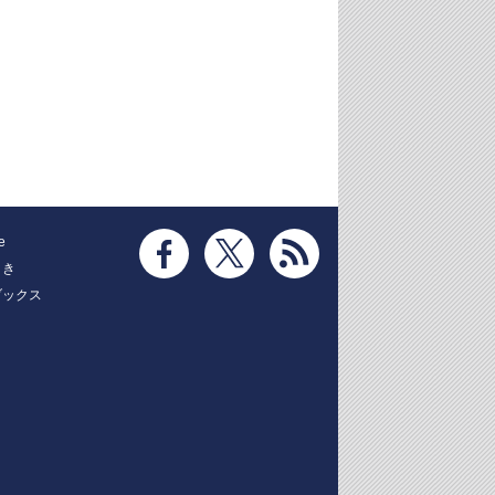
e
とき
ブックス