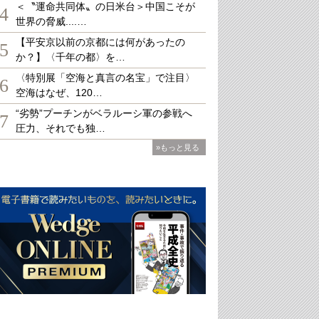
＜〝運命共同体〟の日米台＞中国こそが
4
世界の脅威....…
【平安京以前の京都には何があったの
5
か？】〈千年の都〉を…
〈特別展「空海と真言の名宝」で注目〉
6
空海はなぜ、120…
“劣勢”プーチンがベラルーシ軍の参戦へ
7
圧力、それでも独…
»もっと見る