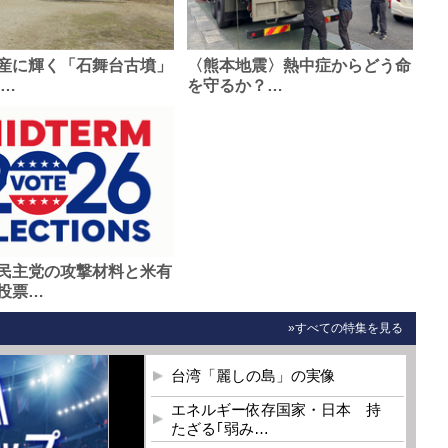
産に輝く「石舞台古墳」
〈熊本地震〉熱中症からどう命
0…
を守るか？…
民主党の攻撃材料と米有
投票…
»すべての特集を見る
台湾「麗しの島」の実像
エネルギー依存国家・日本 持
たざる｢弱み…