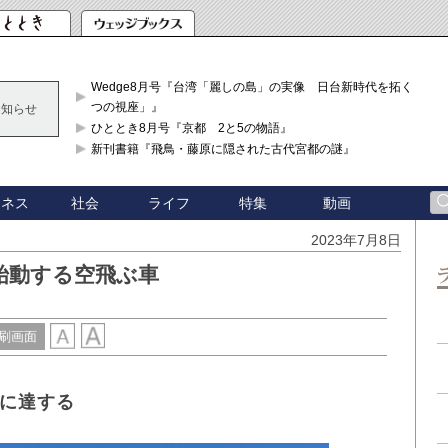
Wedge8月号『台湾「麗しの島」の実像 日台新時代を拓く「3
つの視座」』
お知らせ
ひととき8月号『京都 2と5の物語』
新刊書籍『飛鳥・藤原に隠された古代宮都の謎』
ジネス
社会
ライフ
特集
動画
2023年7月8日
始動する空飛ぶ車
刷画面
円に達する